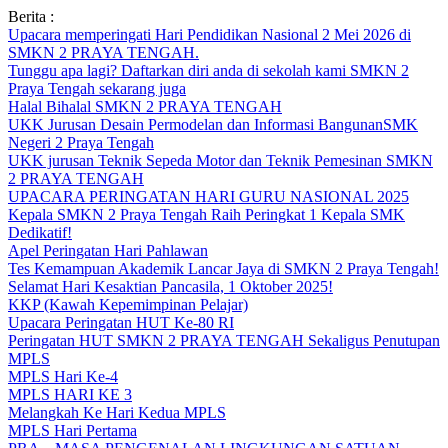
Skip
Berita :
to
Upacara memperingati Hari Pendidikan Nasional 2 Mei 2026 di
content
SMKN 2 PRAYA TENGAH.
Tunggu apa lagi? Daftarkan diri anda di sekolah kami SMKN 2
Praya Tengah sekarang juga
Halal Bihalal SMKN 2 PRAYA TENGAH
UKK Jurusan Desain Permodelan dan Informasi BangunanSMK
Negeri 2 Praya Tengah
UKK jurusan Teknik Sepeda Motor dan Teknik Pemesinan SMKN
2 PRAYA TENGAH
UPACARA PERINGATAN HARI GURU NASIONAL 2025
Kepala SMKN 2 Praya Tengah Raih Peringkat 1 Kepala SMK
Dedikatif!
Apel Peringatan Hari Pahlawan
Tes Kemampuan Akademik Lancar Jaya di SMKN 2 Praya Tengah!
Selamat Hari Kesaktian Pancasila, 1 Oktober 2025!
KKP (Kawah Kepemimpinan Pelajar)
Upacara Peringatan HUT Ke-80 RI
Peringatan HUT SMKN 2 PRAYA TENGAH Sekaligus Penutupan
MPLS
MPLS Hari Ke-4
MPLS HARI KE 3
Melangkah Ke Hari Kedua MPLS
MPLS Hari Pertama