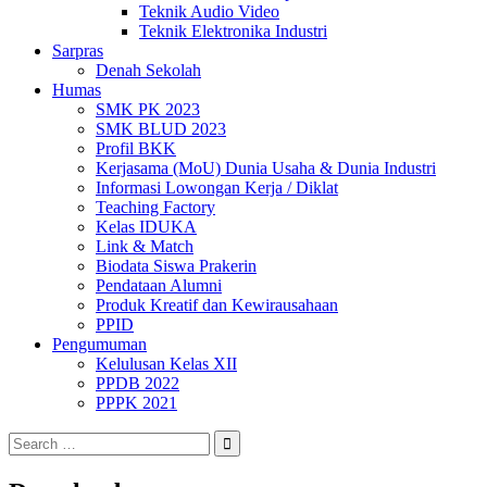
Teknik Audio Video
Teknik Elektronika Industri
Sarpras
Denah Sekolah
Humas
SMK PK 2023
SMK BLUD 2023
Profil BKK
Kerjasama (MoU) Dunia Usaha & Dunia Industri
Informasi Lowongan Kerja / Diklat
Teaching Factory
Kelas IDUKA
Link & Match
Biodata Siswa Prakerin
Pendataan Alumni
Produk Kreatif dan Kewirausahaan
PPID
Pengumuman
Kelulusan Kelas XII
PPDB 2022
PPPK 2021
Search
for: