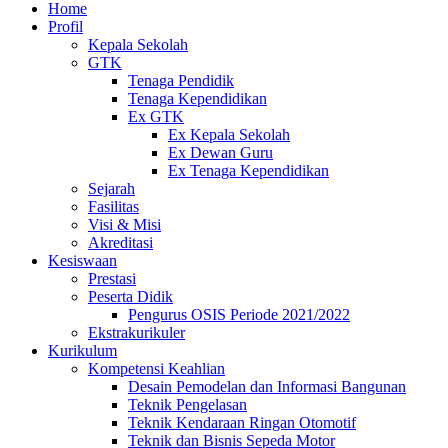
Home
Profil
Kepala Sekolah
GTK
Tenaga Pendidik
Tenaga Kependidikan
Ex GTK
Ex Kepala Sekolah
Ex Dewan Guru
Ex Tenaga Kependidikan
Sejarah
Fasilitas
Visi & Misi
Akreditasi
Kesiswaan
Prestasi
Peserta Didik
Pengurus OSIS Periode 2021/2022
Ekstrakurikuler
Kurikulum
Kompetensi Keahlian
Desain Pemodelan dan Informasi Bangunan
Teknik Pengelasan
Teknik Kendaraan Ringan Otomotif
Teknik dan Bisnis Sepeda Motor