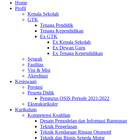
Home
Profil
Kepala Sekolah
GTK
Tenaga Pendidik
Tenaga Kependidikan
Ex GTK
Ex Kepala Sekolah
Ex Dewan Guru
Ex Tenaga Kependidikan
Sejarah
Fasilitas
Visi & Misi
Akreditasi
Kesiswaan
Prestasi
Peserta Didik
Pengurus OSIS Periode 2021/2022
Ekstrakurikuler
Kurikulum
Kompetensi Keahlian
Desain Pemodelan dan Informasi Bangunan
Teknik Pengelasan
Teknik Kendaraan Ringan Otomotif
Teknik dan Bisnis Sepeda Motor