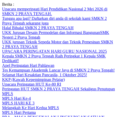
Skip
Berita :
to
Upacara memperingati Hari Pendidikan Nasional 2 Mei 2026 di
content
SMKN 2 PRAYA TENGAH.
Tunggu apa lagi? Daftarkan diri anda di sekolah kami SMKN 2
Praya Tengah sekarang juga
Halal Bihalal SMKN 2 PRAYA TENGAH
UKK Jurusan Desain Permodelan dan Informasi BangunanSMK
Negeri 2 Praya Tengah
UKK jurusan Teknik Sepeda Motor dan Teknik Pemesinan SMKN
2 PRAYA TENGAH
UPACARA PERINGATAN HARI GURU NASIONAL 2025
Kepala SMKN 2 Praya Tengah Raih Peringkat 1 Kepala SMK
Dedikatif!
Apel Peringatan Hari Pahlawan
Tes Kemampuan Akademik Lancar Jaya di SMKN 2 Praya Tengah!
Selamat Hari Kesaktian Pancasila, 1 Oktober 2025!
KKP (Kawah Kepemimpinan Pelajar)
Upacara Peringatan HUT Ke-80 RI
Peringatan HUT SMKN 2 PRAYA TENGAH Sekaligus Penutupan
MPLS
MPLS Hari Ke-4
MPLS HARI KE 3
Melangkah Ke Hari Kedua MPLS
MPLS Hari Pertama