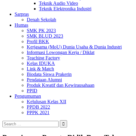
Teknik Audio Video
Teknik Elektronika Industri
Sarpras
Denah Sekolah
Humas
SMK PK 2023
SMK BLUD 2023
Profil BKK
Kerjasama (MoU) Dunia Usaha & Dunia Industri
Informasi Lowongan Kerja / Diklat
Teaching Factory
Kelas IDUKA
Link & Match
Biodata Siswa Prakerin
Pendataan Alumni
Produk Kreatif dan Kewirausahaan
PPID
Pengumuman
Kelulusan Kelas XII
PPDB 2022
PPPK 2021
Search
for: