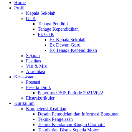
Home
Profil
Kepala Sekolah
GTK
Tenaga Pendidik
Tenaga Kependidikan
Ex GTK
Ex Kepala Sekolah
Ex Dewan Guru
Ex Tenaga Kependidikan
Sejarah
Fasilitas
Visi & Misi
Akreditasi
Kesiswaan
Prestasi
Peserta Didik
Pengurus OSIS Periode 2021/2022
Ekstrakurikuler
Kurikulum
Kompetensi Keahlian
Desain Pemodelan dan Informasi Bangunan
Teknik Pengelasan
Teknik Kendaraan Ringan Otomotif
Teknik dan Bisnis Sepeda Motor