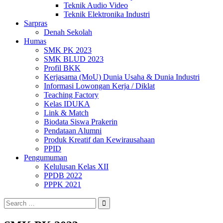
Teknik Audio Video
Teknik Elektronika Industri
Sarpras
Denah Sekolah
Humas
SMK PK 2023
SMK BLUD 2023
Profil BKK
Kerjasama (MoU) Dunia Usaha & Dunia Industri
Informasi Lowongan Kerja / Diklat
Teaching Factory
Kelas IDUKA
Link & Match
Biodata Siswa Prakerin
Pendataan Alumni
Produk Kreatif dan Kewirausahaan
PPID
Pengumuman
Kelulusan Kelas XII
PPDB 2022
PPPK 2021
Search
for: