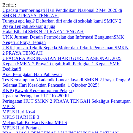
Skip
Berita :
to
Upacara memperingati Hari Pendidikan Nasional 2 Mei 2026 di
content
SMKN 2 PRAYA TENGAH.
Tunggu apa lagi? Daftarkan diri anda di sekolah kami SMKN 2
Praya Tengah sekarang juga
Halal Bihalal SMKN 2 PRAYA TENGAH
UKK Jurusan Desain Permodelan dan Informasi BangunanSMK
Negeri 2 Praya Tengah
UKK jurusan Teknik Sepeda Motor dan Teknik Pemesinan SMKN
2 PRAYA TENGAH
UPACARA PERINGATAN HARI GURU NASIONAL 2025
Kepala SMKN 2 Praya Tengah Raih Peringkat 1 Kepala SMK
Dedikatif!
Apel Peringatan Hari Pahlawan
Tes Kemampuan Akademik Lancar Jaya di SMKN 2 Praya Tengah!
Selamat Hari Kesaktian Pancasila, 1 Oktober 2025!
KKP (Kawah Kepemimpinan Pelajar)
Upacara Peringatan HUT Ke-80 RI
Peringatan HUT SMKN 2 PRAYA TENGAH Sekaligus Penutupan
MPLS
MPLS Hari Ke-4
MPLS HARI KE 3
Melangkah Ke Hari Kedua MPLS
MPLS Hari Pertama