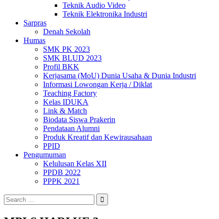
Teknik Audio Video
Teknik Elektronika Industri
Sarpras
Denah Sekolah
Humas
SMK PK 2023
SMK BLUD 2023
Profil BKK
Kerjasama (MoU) Dunia Usaha & Dunia Industri
Informasi Lowongan Kerja / Diklat
Teaching Factory
Kelas IDUKA
Link & Match
Biodata Siswa Prakerin
Pendataan Alumni
Produk Kreatif dan Kewirausahaan
PPID
Pengumuman
Kelulusan Kelas XII
PPDB 2022
PPPK 2021
Search
for: