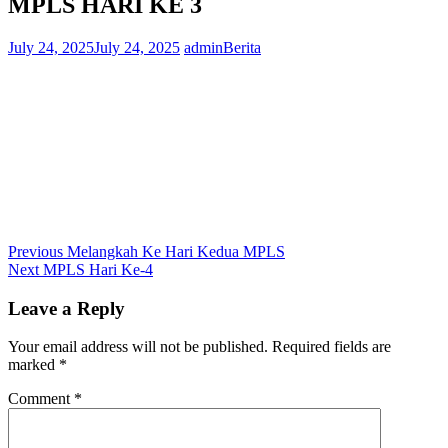
MPLS HARI KE 3
July 24, 2025
July 24, 2025
admin
Berita
Post
Previous
Previous
Melangkah Ke Hari Kedua MPLS
Next
post:
Next
MPLS Hari Ke-4
navigation
post:
Leave a Reply
Your email address will not be published.
Required fields are
marked
*
Comment
*