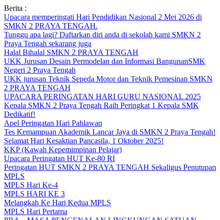
Skip
Berita :
to
Upacara memperingati Hari Pendidikan Nasional 2 Mei 2026 di
content
SMKN 2 PRAYA TENGAH.
Tunggu apa lagi? Daftarkan diri anda di sekolah kami SMKN 2
Praya Tengah sekarang juga
Halal Bihalal SMKN 2 PRAYA TENGAH
UKK Jurusan Desain Permodelan dan Informasi BangunanSMK
Negeri 2 Praya Tengah
UKK jurusan Teknik Sepeda Motor dan Teknik Pemesinan SMKN
2 PRAYA TENGAH
UPACARA PERINGATAN HARI GURU NASIONAL 2025
Kepala SMKN 2 Praya Tengah Raih Peringkat 1 Kepala SMK
Dedikatif!
Apel Peringatan Hari Pahlawan
Tes Kemampuan Akademik Lancar Jaya di SMKN 2 Praya Tengah!
Selamat Hari Kesaktian Pancasila, 1 Oktober 2025!
KKP (Kawah Kepemimpinan Pelajar)
Upacara Peringatan HUT Ke-80 RI
Peringatan HUT SMKN 2 PRAYA TENGAH Sekaligus Penutupan
MPLS
MPLS Hari Ke-4
MPLS HARI KE 3
Melangkah Ke Hari Kedua MPLS
MPLS Hari Pertama