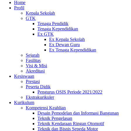
Home
Profil
Kepala Sekolah
GTK
Tenaga Pendidik
Tenaga Kependidikan
Ex GTK
Ex Kepala Sekolah
Ex Dewan Guru
Ex Tenaga Kependidikan
Sejarah
Fasilitas
Visi & Misi
Akreditasi
Kesiswaan
Prestasi
Peserta Didik
Pengurus OSIS Periode 2021/2022
Ekstrakurikuler
Kurikulum
Kompetensi Keahlian
Desain Pemodelan dan Informasi Bangunan
Teknik Pengelasan
Teknik Kendaraan Ringan Otomotif
Teknik dan Bisnis Sepeda Motor