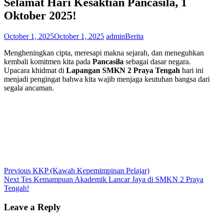
Selamat Hari Kesaktian Pancasila, 1
Oktober 2025!
October 1, 2025
October 1, 2025
admin
Berita
Mengheningkan cipta, meresapi makna sejarah, dan meneguhkan
kembali komitmen kita pada
Pancasila
sebagai dasar negara.
Upacara khidmat di
Lapangan SMKN 2 Praya Tengah
hari ini
menjadi pengingat bahwa kita wajib menjaga keutuhan bangsa dari
segala ancaman.
Post
Previous
Previous
KKP (Kawah Kepemimpinan Pelajar)
Next
post:
Next
Tes Kemampuan Akademik Lancar Jaya di SMKN 2 Praya
navigation
post:
Tengah!
Leave a Reply