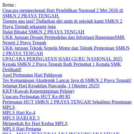
Skip
Berita :
to
Upacara memperingati Hari Pendidikan Nasional 2 Mei 2026 di
content
SMKN 2 PRAYA TENGAH.
Tunggu apa lagi? Daftarkan diri anda di sekolah kami SMKN 2
Praya Tengah sekarang juga
Halal Bihalal SMKN 2 PRAYA TENGAH
UKK Jurusan Desain Permodelan dan Informasi BangunanSMK
Negeri 2 Praya Tengah
UKK jurusan Teknik Sepeda Motor dan Teknik Pemesinan SMKN
2 PRAYA TENGAH
UPACARA PERINGATAN HARI GURU NASIONAL 2025
Kepala SMKN 2 Praya Tengah Raih Peringkat 1 Kepala SMK
Dedikatif!
Apel Peringatan Hari Pahlawan
Tes Kemampuan Akademik Lancar Jaya di SMKN 2 Praya Tengah!
Selamat Hari Kesaktian Pancasila, 1 Oktober 2025!
KKP (Kawah Kepemimpinan Pelajar)
Upacara Peringatan HUT Ke-80 RI
Peringatan HUT SMKN 2 PRAYA TENGAH Sekaligus Penutupan
MPLS
MPLS Hari Ke-4
MPLS HARI KE 3
Melangkah Ke Hari Kedua MPLS
MPLS Hari Pertama