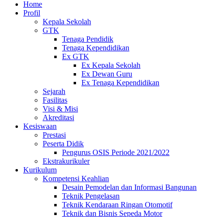
Home
Profil
Kepala Sekolah
GTK
Tenaga Pendidik
Tenaga Kependidikan
Ex GTK
Ex Kepala Sekolah
Ex Dewan Guru
Ex Tenaga Kependidikan
Sejarah
Fasilitas
Visi & Misi
Akreditasi
Kesiswaan
Prestasi
Peserta Didik
Pengurus OSIS Periode 2021/2022
Ekstrakurikuler
Kurikulum
Kompetensi Keahlian
Desain Pemodelan dan Informasi Bangunan
Teknik Pengelasan
Teknik Kendaraan Ringan Otomotif
Teknik dan Bisnis Sepeda Motor