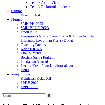
Teknik Audio Video
Teknik Elektronika Industri
Sarpras
Denah Sekolah
Humas
SMK PK 2023
SMK BLUD 2023
Profil BKK
Kerjasama (MoU) Dunia Usaha & Dunia Industri
Informasi Lowongan Kerja / Diklat
Teaching Factory
Kelas IDUKA
Link & Match
Biodata Siswa Prakerin
Pendataan Alumni
Produk Kreatif dan Kewirausahaan
PPID
Pengumuman
Kelulusan Kelas XII
PPDB 2022
PPPK 2021
Search
for: