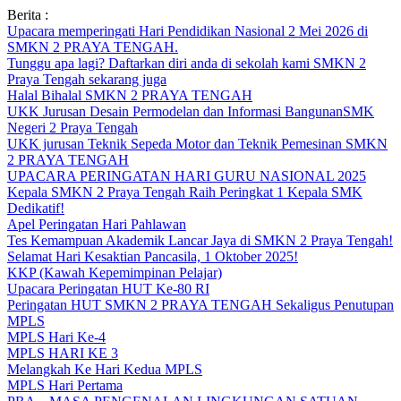
Skip
Berita :
to
Upacara memperingati Hari Pendidikan Nasional 2 Mei 2026 di
content
SMKN 2 PRAYA TENGAH.
Tunggu apa lagi? Daftarkan diri anda di sekolah kami SMKN 2
Praya Tengah sekarang juga
Halal Bihalal SMKN 2 PRAYA TENGAH
UKK Jurusan Desain Permodelan dan Informasi BangunanSMK
Negeri 2 Praya Tengah
UKK jurusan Teknik Sepeda Motor dan Teknik Pemesinan SMKN
2 PRAYA TENGAH
UPACARA PERINGATAN HARI GURU NASIONAL 2025
Kepala SMKN 2 Praya Tengah Raih Peringkat 1 Kepala SMK
Dedikatif!
Apel Peringatan Hari Pahlawan
Tes Kemampuan Akademik Lancar Jaya di SMKN 2 Praya Tengah!
Selamat Hari Kesaktian Pancasila, 1 Oktober 2025!
KKP (Kawah Kepemimpinan Pelajar)
Upacara Peringatan HUT Ke-80 RI
Peringatan HUT SMKN 2 PRAYA TENGAH Sekaligus Penutupan
MPLS
MPLS Hari Ke-4
MPLS HARI KE 3
Melangkah Ke Hari Kedua MPLS
MPLS Hari Pertama