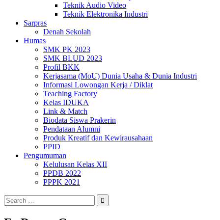
Teknik Audio Video
Teknik Elektronika Industri
Sarpras
Denah Sekolah
Humas
SMK PK 2023
SMK BLUD 2023
Profil BKK
Kerjasama (MoU) Dunia Usaha & Dunia Industri
Informasi Lowongan Kerja / Diklat
Teaching Factory
Kelas IDUKA
Link & Match
Biodata Siswa Prakerin
Pendataan Alumni
Produk Kreatif dan Kewirausahaan
PPID
Pengumuman
Kelulusan Kelas XII
PPDB 2022
PPPK 2021
Search
for: