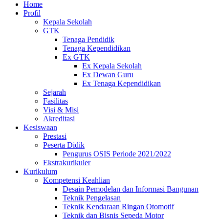
Home
Profil
Kepala Sekolah
GTK
Tenaga Pendidik
Tenaga Kependidikan
Ex GTK
Ex Kepala Sekolah
Ex Dewan Guru
Ex Tenaga Kependidikan
Sejarah
Fasilitas
Visi & Misi
Akreditasi
Kesiswaan
Prestasi
Peserta Didik
Pengurus OSIS Periode 2021/2022
Ekstrakurikuler
Kurikulum
Kompetensi Keahlian
Desain Pemodelan dan Informasi Bangunan
Teknik Pengelasan
Teknik Kendaraan Ringan Otomotif
Teknik dan Bisnis Sepeda Motor