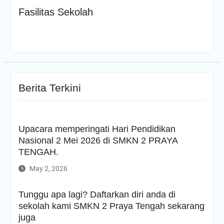
Pahlawan
Fasilitas Sekolah
Tes Kemampuan Akademik
Lancar Jaya di SMKN 2
Praya Tengah!
Selamat Hari Kesaktian
Pancasila, 1 Oktober 2025!
KKP (Kawah
Kepemimpinan Pelajar)
Berita Terkini
Upacara Peringatan HUT
Ke-80 RI
Peringatan HUT SMKN 2
PRAYA TENGAH Sekaligus
Upacara memperingati Hari Pendidikan
Penutupan MPLS
Nasional 2 Mei 2026 di SMKN 2 PRAYA
MPLS Hari Ke-4
MPLS HARI KE 3
TENGAH.
Melangkah Ke Hari Kedua
May 2, 2026
MPLS
MPLS Hari Pertama
PRA – MASA PENGENALAN
Tunggu apa lagi? Daftarkan diri anda di
LINGKUNGAN SATUAN
sekolah kami SMKN 2 Praya Tengah sekarang
PENDIDIKAN RAMAH SMKN
juga