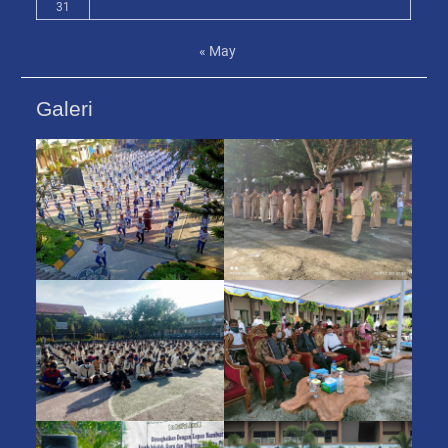
31
« May
Galeri