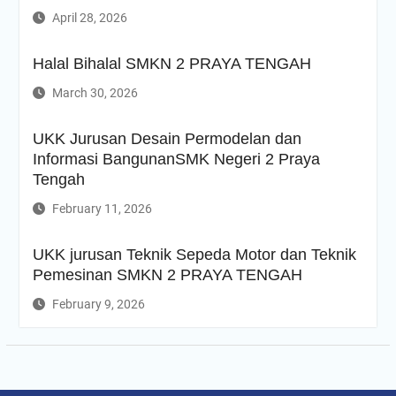
2 PRAYA TENGAH TAHUN
April 28, 2026
PELAJARAN 2025/2026
APEL PERINGATAN
HARKITNAS KE-117
Halal Bihalal SMKN 2 PRAYA TENGAH
PENYERAHAN PIALA AiSO
March 30, 2026
Upacara memperingati Hari
Pendidikan Nasional 2 Mei
2026 di SMKN 2 PRAYA
UKK Jurusan Desain Permodelan dan
TENGAH.
Informasi BangunanSMK Negeri 2 Praya
Tengah
February 11, 2026
UKK jurusan Teknik Sepeda Motor dan Teknik
Pemesinan SMKN 2 PRAYA TENGAH
February 9, 2026