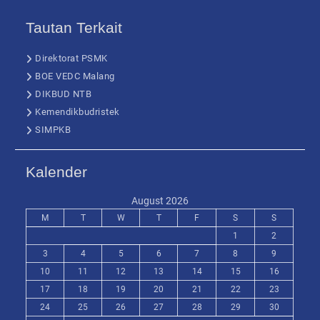
Tautan Terkait
Direktorat PSMK
BOE VEDC Malang
DIKBUD NTB
Kemendikbudristek
SIMPKB
Kalender
August 2026
M
T
W
T
F
S
S
1
2
3
4
5
6
7
8
9
10
11
12
13
14
15
16
17
18
19
20
21
22
23
24
25
26
27
28
29
30