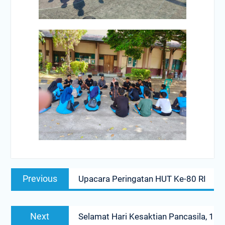
Post
Previous
Previous
Upacara Peringatan HUT Ke-80 RI
navigation
post:
Next
Next
Selamat Hari Kesaktian Pancasila, 1
post: