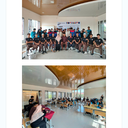
PENYERAHAN PIALA AiSO
Upacara memperingati Hari
Pendidikan Nasional 2 Mei
2026 di SMKN 2 PRAYA
TENGAH.
Tunggu apa lagi? Daftarkan
diri anda di sekolah kami
SMKN 2 Praya Tengah
sekarang juga