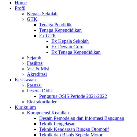
Home
Profil
Kepala Sekolah
GTK
Tenaga Pendidik
Tenaga Kependidikan
Ex GTK
Ex Kepala Sekolah
Ex Dewan Guru
Ex Tenaga Kependidikan
Sejarah
Fasilitas
Visi & Misi
Akreditasi
Kesiswaan
Prestasi
Peserta Didik
Pengurus OSIS Periode 2021/2022
Ekstrakurikuler
Kurikulum
Kompetensi Keahlian
Desain Pemodelan dan Informasi Bangunan
Teknik Pengelasan
Teknik Kendaraan Ringan Otomotif
Teknik dan Bisnis Sepeda Motor