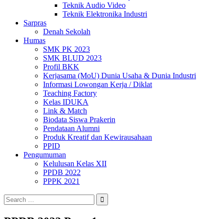
Teknik Audio Video
Teknik Elektronika Industri
Sarpras
Denah Sekolah
Humas
SMK PK 2023
SMK BLUD 2023
Profil BKK
Kerjasama (MoU) Dunia Usaha & Dunia Industri
Informasi Lowongan Kerja / Diklat
Teaching Factory
Kelas IDUKA
Link & Match
Biodata Siswa Prakerin
Pendataan Alumni
Produk Kreatif dan Kewirausahaan
PPID
Pengumuman
Kelulusan Kelas XII
PPDB 2022
PPPK 2021
Search
for: