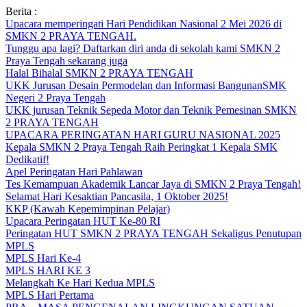
Skip
Berita :
to
Upacara memperingati Hari Pendidikan Nasional 2 Mei 2026 di
content
SMKN 2 PRAYA TENGAH.
Tunggu apa lagi? Daftarkan diri anda di sekolah kami SMKN 2
Praya Tengah sekarang juga
Halal Bihalal SMKN 2 PRAYA TENGAH
UKK Jurusan Desain Permodelan dan Informasi BangunanSMK
Negeri 2 Praya Tengah
UKK jurusan Teknik Sepeda Motor dan Teknik Pemesinan SMKN
2 PRAYA TENGAH
UPACARA PERINGATAN HARI GURU NASIONAL 2025
Kepala SMKN 2 Praya Tengah Raih Peringkat 1 Kepala SMK
Dedikatif!
Apel Peringatan Hari Pahlawan
Tes Kemampuan Akademik Lancar Jaya di SMKN 2 Praya Tengah!
Selamat Hari Kesaktian Pancasila, 1 Oktober 2025!
KKP (Kawah Kepemimpinan Pelajar)
Upacara Peringatan HUT Ke-80 RI
Peringatan HUT SMKN 2 PRAYA TENGAH Sekaligus Penutupan
MPLS
MPLS Hari Ke-4
MPLS HARI KE 3
Melangkah Ke Hari Kedua MPLS
MPLS Hari Pertama