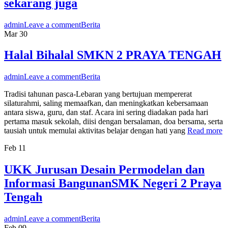
sekarang juga
admin
Leave a comment
Berita
Mar
30
Halal Bihalal SMKN 2 PRAYA TENGAH
admin
Leave a comment
Berita
Tradisi tahunan pasca-Lebaran yang bertujuan mempererat
silaturahmi, saling memaafkan, dan meningkatkan kebersamaan
antara siswa, guru, dan staf. Acara ini sering diadakan pada hari
pertama masuk sekolah, diisi dengan bersalaman, doa bersama, serta
tausiah untuk memulai aktivitas belajar dengan hati yang
Read more
Feb
11
UKK Jurusan Desain Permodelan dan
Informasi BangunanSMK Negeri 2 Praya
Tengah
admin
Leave a comment
Berita
Feb
09