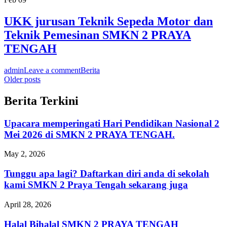
UKK jurusan Teknik Sepeda Motor dan
Teknik Pemesinan SMKN 2 PRAYA
TENGAH
admin
Leave a comment
Berita
Posts
Older posts
navigation
Berita Terkini
Upacara memperingati Hari Pendidikan Nasional 2
Mei 2026 di SMKN 2 PRAYA TENGAH.
May 2, 2026
Tunggu apa lagi? Daftarkan diri anda di sekolah
kami SMKN 2 Praya Tengah sekarang juga
April 28, 2026
Halal Bihalal SMKN 2 PRAYA TENGAH