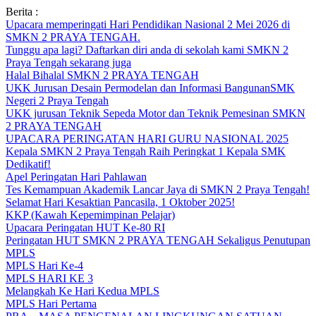
Skip
Berita :
to
Upacara memperingati Hari Pendidikan Nasional 2 Mei 2026 di
content
SMKN 2 PRAYA TENGAH.
Tunggu apa lagi? Daftarkan diri anda di sekolah kami SMKN 2
Praya Tengah sekarang juga
Halal Bihalal SMKN 2 PRAYA TENGAH
UKK Jurusan Desain Permodelan dan Informasi BangunanSMK
Negeri 2 Praya Tengah
UKK jurusan Teknik Sepeda Motor dan Teknik Pemesinan SMKN
2 PRAYA TENGAH
UPACARA PERINGATAN HARI GURU NASIONAL 2025
Kepala SMKN 2 Praya Tengah Raih Peringkat 1 Kepala SMK
Dedikatif!
Apel Peringatan Hari Pahlawan
Tes Kemampuan Akademik Lancar Jaya di SMKN 2 Praya Tengah!
Selamat Hari Kesaktian Pancasila, 1 Oktober 2025!
KKP (Kawah Kepemimpinan Pelajar)
Upacara Peringatan HUT Ke-80 RI
Peringatan HUT SMKN 2 PRAYA TENGAH Sekaligus Penutupan
MPLS
MPLS Hari Ke-4
MPLS HARI KE 3
Melangkah Ke Hari Kedua MPLS
MPLS Hari Pertama