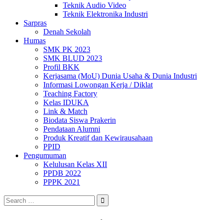
Teknik Audio Video
Teknik Elektronika Industri
Sarpras
Denah Sekolah
Humas
SMK PK 2023
SMK BLUD 2023
Profil BKK
Kerjasama (MoU) Dunia Usaha & Dunia Industri
Informasi Lowongan Kerja / Diklat
Teaching Factory
Kelas IDUKA
Link & Match
Biodata Siswa Prakerin
Pendataan Alumni
Produk Kreatif dan Kewirausahaan
PPID
Pengumuman
Kelulusan Kelas XII
PPDB 2022
PPPK 2021
Search
for: