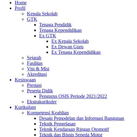
Home
Profil
Kepala Sekolah
GTK
Tenaga Pendidik
Tenaga Kependidikan
Ex GTK
Ex Kepala Sekolah
Ex Dewan Guru
Ex Tenaga Kependidikan
Sejarah
Fasilitas
Visi & Misi
Akreditasi
Kesiswaan
Prestasi
Peserta Didik
Pengurus OSIS Periode 2021/2022
Ekstrakurikuler
Kurikulum
Kompetensi Keahlian
Desain Pemodelan dan Informasi Bangunan
Teknik Pengelasan
Teknik Kendaraan Ringan Otomotif
Teknik dan Bisnis Sepeda Motor