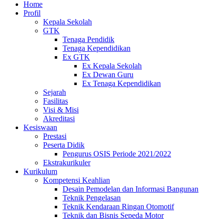
Home
Profil
Kepala Sekolah
GTK
Tenaga Pendidik
Tenaga Kependidikan
Ex GTK
Ex Kepala Sekolah
Ex Dewan Guru
Ex Tenaga Kependidikan
Sejarah
Fasilitas
Visi & Misi
Akreditasi
Kesiswaan
Prestasi
Peserta Didik
Pengurus OSIS Periode 2021/2022
Ekstrakurikuler
Kurikulum
Kompetensi Keahlian
Desain Pemodelan dan Informasi Bangunan
Teknik Pengelasan
Teknik Kendaraan Ringan Otomotif
Teknik dan Bisnis Sepeda Motor