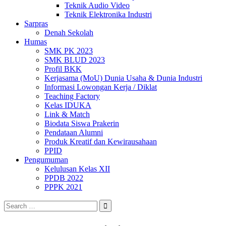
Teknik Audio Video
Teknik Elektronika Industri
Sarpras
Denah Sekolah
Humas
SMK PK 2023
SMK BLUD 2023
Profil BKK
Kerjasama (MoU) Dunia Usaha & Dunia Industri
Informasi Lowongan Kerja / Diklat
Teaching Factory
Kelas IDUKA
Link & Match
Biodata Siswa Prakerin
Pendataan Alumni
Produk Kreatif dan Kewirausahaan
PPID
Pengumuman
Kelulusan Kelas XII
PPDB 2022
PPPK 2021
Search
for: