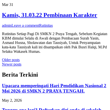
Mar
31
Kamis, 31.03.22 Pembinaan Karakter
admin
Leave a comment
Rutinitas
Rutinitas Setiap Pagi Di SMKN 2 Praya Tengah, Sebelum Kegiatan
KBM dimulai Selalu di Awali dengan Pembacaan Surah Yasin,
Asmaul Husna, Sholawatan dan Tausiyah, Untuk Penyampaian
kata-kata Tausiyah kali ini disampaikan oleh Pak Busri Halqi, M.Pd
Selaku Wakasek Humas.
Posts
Older posts
Newer posts
navigation
Berita Terkini
Upacara memperingati Hari Pendidikan Nasional 2
Mei 2026 di SMKN 2 PRAYA TENGAH.
May 2, 2026
Tunggu apa lagi? Daftarkan diri anda di sekolah