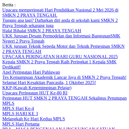
Skip
Berita :
to
Upacara memperingati Hari Pendidikan Nasional 2 Mei 2026 di
content
SMKN 2 PRAYA TENGAH.
Tunggu apa lagi? Daftarkan diri anda di sekolah kami SMKN 2
Praya Tengah sekarang juga
Halal Bihalal SMKN 2 PRAYA TENGAH
UKK Jurusan Desain Permodelan dan Informasi BangunanSMK
Negeri 2 Praya Tengah
UKK jurusan Teknik Sepeda Motor dan Teknik Pemesinan SMKN
2 PRAYA TENGAH
UPACARA PERINGATAN HARI GURU NASIONAL 2025
Kepala SMKN 2 Praya Tengah Raih Peringkat 1 Kepala SMK
Dedikatif!
Apel Peringatan Hari Pahlawan
Tes Kemampuan Akademik Lancar Jaya di SMKN 2 Praya Tengah!
Selamat Hari Kesaktian Pancasila, 1 Oktober 2025!
KKP (Kawah Kepemimpinan Pelajar)
Upacara Peringatan HUT Ke-80 RI
Peringatan HUT SMKN 2 PRAYA TENGAH Sekaligus Penutupan
MPLS
MPLS Hari Ke-4
MPLS HARI KE 3
Melangkah Ke Hari Kedua MPLS
MPLS Hari Pertama