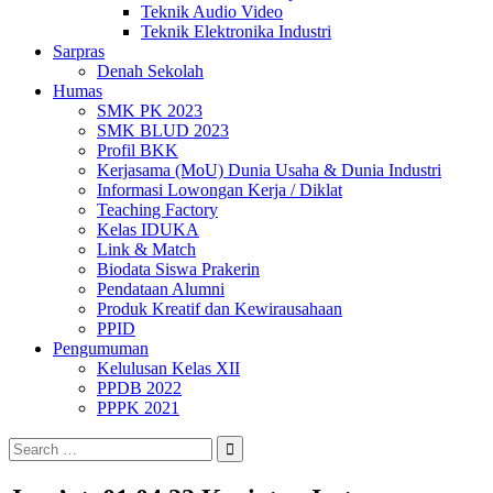
Teknik Audio Video
Teknik Elektronika Industri
Sarpras
Denah Sekolah
Humas
SMK PK 2023
SMK BLUD 2023
Profil BKK
Kerjasama (MoU) Dunia Usaha & Dunia Industri
Informasi Lowongan Kerja / Diklat
Teaching Factory
Kelas IDUKA
Link & Match
Biodata Siswa Prakerin
Pendataan Alumni
Produk Kreatif dan Kewirausahaan
PPID
Pengumuman
Kelulusan Kelas XII
PPDB 2022
PPPK 2021
Search
for: