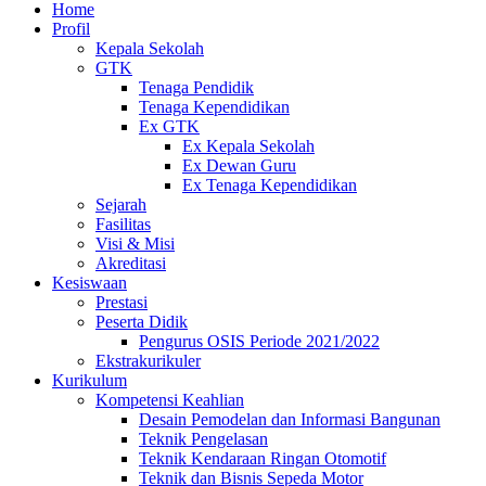
Home
Profil
Kepala Sekolah
GTK
Tenaga Pendidik
Tenaga Kependidikan
Ex GTK
Ex Kepala Sekolah
Ex Dewan Guru
Ex Tenaga Kependidikan
Sejarah
Fasilitas
Visi & Misi
Akreditasi
Kesiswaan
Prestasi
Peserta Didik
Pengurus OSIS Periode 2021/2022
Ekstrakurikuler
Kurikulum
Kompetensi Keahlian
Desain Pemodelan dan Informasi Bangunan
Teknik Pengelasan
Teknik Kendaraan Ringan Otomotif
Teknik dan Bisnis Sepeda Motor