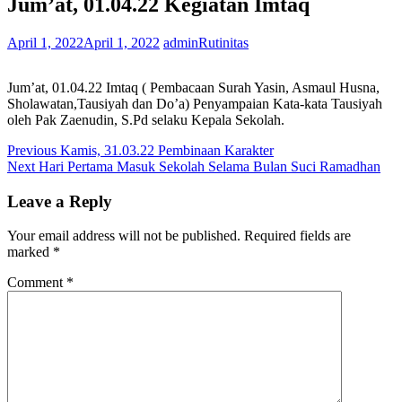
Jum’at, 01.04.22 Kegiatan Imtaq
April 1, 2022
April 1, 2022
admin
Rutinitas
Jum’at, 01.04.22 Imtaq ( Pembacaan Surah Yasin, Asmaul Husna,
Sholawatan,Tausiyah dan Do’a) Penyampaian Kata-kata Tausiyah
oleh Pak Zaenudin, S.Pd selaku Kepala Sekolah.
Post
Previous
Previous
Kamis, 31.03.22 Pembinaan Karakter
Next
post:
Next
Hari Pertama Masuk Sekolah Selama Bulan Suci Ramadhan
navigation
post:
Leave a Reply
Your email address will not be published.
Required fields are
marked
*
Comment
*