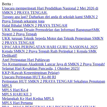
Skip
Berita :
to
Upacara memperingati Hari Pendidikan Nasional 2 Mei 2026 di
content
SMKN 2 PRAYA TENGAH.
Tunggu apa lagi? Daftarkan diri anda di sekolah kami SMKN 2
Praya Tengah sekarang juga
Halal Bihalal SMKN 2 PRAYA TENGAH
UKK Jurusan Desain Permodelan dan Informasi BangunanSMK
Negeri 2 Praya Tengah
UKK jurusan Teknik Sepeda Motor dan Teknik Pemesinan SMKN
2 PRAYA TENGAH
UPACARA PERINGATAN HARI GURU NASIONAL 2025
Kepala SMKN 2 Praya Tengah Raih Peringkat 1 Kepala SMK
Dedikatif!
Apel Peringatan Hari Pahlawan
Tes Kemampuan Akademik Lancar Jaya di SMKN 2 Praya Tengah!
Selamat Hari Kesaktian Pancasila, 1 Oktober 2025!
KKP (Kawah Kepemimpinan Pelajar)
Upacara Peringatan HUT Ke-80 RI
Peringatan HUT SMKN 2 PRAYA TENGAH Sekaligus Penutupan
MPLS
MPLS Hari Ke-4
MPLS HARI KE 3
Melangkah Ke Hari Kedua MPLS
MPLS Hari Pertama