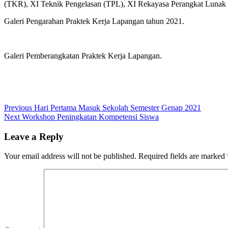
(TKR), XI Teknik Pengelasan (TPL), XI Rekayasa Perangkat Lunak (
Galeri Pengarahan Praktek Kerja Lapangan tahun 2021.
Galeri Pemberangkatan Praktek Kerja Lapangan.
Post
Previous
Previous
Hari Pertama Masuk Sekolah Semester Genap 2021
Next
post:
Next
Workshop Peningkatan Kompetensi Siswa
navigation
post:
Leave a Reply
Your email address will not be published.
Required fields are marked