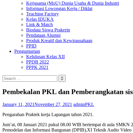
Kerjasama (MoU) Dunia Usaha & Dunia Industri
Informasi Lowongan Kerja / Diklat
Teaching Factory
Kelas IDUKA
Link & Match
Biodata Siswa Prakerin
Pendataan Alumni
Produk Kreatif dan Kewirausahaan
PPID
Pengumuman
Kelulusan Kelas XII
PPDB 2022
PPPK 2021
Search
for:
Pembekalan PKL dan Pemberangkatan si
January 11, 2021
November 27, 2021
admin
PKL
Pengarahan Praktek kerja Lapangan tahun 2021.
Jum’at, 08 Januari 2021 pukul 08.00 WIB bertempat di aula SMKN 2 
Pemodelan dan Informasi Bangunan (DPIB),XI Teknik Audio Video ( 