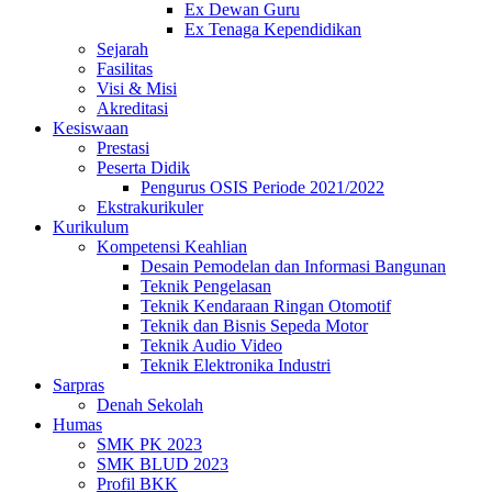
Ex Dewan Guru
Ex Tenaga Kependidikan
Sejarah
Fasilitas
Visi & Misi
Akreditasi
Kesiswaan
Prestasi
Peserta Didik
Pengurus OSIS Periode 2021/2022
Ekstrakurikuler
Kurikulum
Kompetensi Keahlian
Desain Pemodelan dan Informasi Bangunan
Teknik Pengelasan
Teknik Kendaraan Ringan Otomotif
Teknik dan Bisnis Sepeda Motor
Teknik Audio Video
Teknik Elektronika Industri
Sarpras
Denah Sekolah
Humas
SMK PK 2023
SMK BLUD 2023
Profil BKK