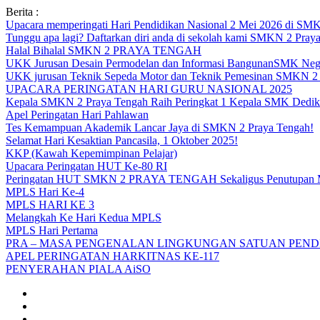
Skip
Berita :
to
Upacara memperingati Hari Pendidikan Nasional 2 Mei 2026 d
content
Tunggu apa lagi? Daftarkan diri anda di sekolah kami SMKN 2 Pray
Halal Bihalal SMKN 2 PRAYA TENGAH
UKK Jurusan Desain Permodelan dan Informasi BangunanSMK Nege
UKK jurusan Teknik Sepeda Motor dan Teknik Pemesinan SMK
UPACARA PERINGATAN HARI GURU NASIONAL 2025
Kepala SMKN 2 Praya Tengah Raih Peringkat 1 Kepala SMK Dedika
Apel Peringatan Hari Pahlawan
Tes Kemampuan Akademik Lancar Jaya di SMKN 2 Praya Tengah!
Selamat Hari Kesaktian Pancasila, 1 Oktober 2025!
KKP (Kawah Kepemimpinan Pelajar)
Upacara Peringatan HUT Ke-80 RI
Peringatan HUT SMKN 2 PRAYA TENGAH Sekaligus Penutupan
MPLS Hari Ke-4
MPLS HARI KE 3
Melangkah Ke Hari Kedua MPLS
MPLS Hari Pertama
PRA – MASA PENGENALAN LINGKUNGAN SATUAN PENDI
APEL PERINGATAN HARKITNAS KE-117
PENYERAHAN PIALA AiSO
Facebook
Youtube
Twitter