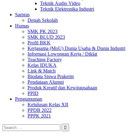
Teknik Audio Video
Teknik Elektronika Industri
Sarpras
Denah Sekolah
Humas
SMK PK 2023
SMK BLUD 2023
Profil BKK
Kerjasama (MoU) Dunia Usaha & Dunia Industri
Informasi Lowongan Kerja / Diklat
Teaching Factory
Kelas IDUKA
Link & Match
Biodata Siswa Prakerin
Pendataan Alumni
Produk Kreatif dan Kewirausahaan
PPID
Pengumuman
Kelulusan Kelas XII
PPDB 2022
PPPK 2021
Search
for: