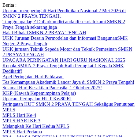
Skip
Berita :
to
Upacara memperingati Hari Pendidikan Nasional 2 Mei 2026 di
content
SMKN 2 PRAYA TENGAH.
Tunggu apa lagi? Daftarkan diri anda di sekolah kami SMKN 2
Praya Tengah sekarang juga
Halal Bihalal SMKN 2 PRAYA TENGAH
UKK Jurusan Desain Permodelan dan Informasi BangunanSMK
Negeri 2 Praya Tengah
UKK jurusan Teknik Sepeda Motor dan Teknik Pemesinan SMKN
2 PRAYA TENGAH
UPACARA PERINGATAN HARI GURU NASIONAL 2025
Kepala SMKN 2 Praya Tengah Raih Peringkat 1 Kepala SMK
Dedikatif!
Apel Peringatan Hari Pahlawan
Tes Kemampuan Akademik Lancar Jaya di SMKN 2 Praya Tengah!
Selamat Hari Kesaktian Pancasila, 1 Oktober 2025!
KKP (Kawah Kepemimpinan Pelajar)
Upacara Peringatan HUT Ke-80 RI
Peringatan HUT SMKN 2 PRAYA TENGAH Sekaligus Penutupan
MPLS
MPLS Hari Ke-4
MPLS HARI KE 3
Melangkah Ke Hari Kedua MPLS
MPLS Hari Pertama