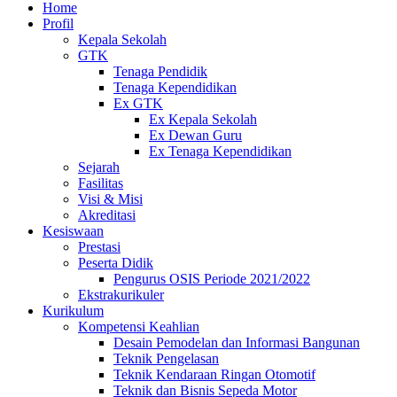
Home
Profil
Kepala Sekolah
GTK
Tenaga Pendidik
Tenaga Kependidikan
Ex GTK
Ex Kepala Sekolah
Ex Dewan Guru
Ex Tenaga Kependidikan
Sejarah
Fasilitas
Visi & Misi
Akreditasi
Kesiswaan
Prestasi
Peserta Didik
Pengurus OSIS Periode 2021/2022
Ekstrakurikuler
Kurikulum
Kompetensi Keahlian
Desain Pemodelan dan Informasi Bangunan
Teknik Pengelasan
Teknik Kendaraan Ringan Otomotif
Teknik dan Bisnis Sepeda Motor