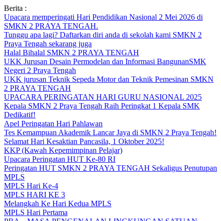
Skip
Berita :
to
Upacara memperingati Hari Pendidikan Nasional 2 Mei 2026 di
content
SMKN 2 PRAYA TENGAH.
Tunggu apa lagi? Daftarkan diri anda di sekolah kami SMKN 2
Praya Tengah sekarang juga
Halal Bihalal SMKN 2 PRAYA TENGAH
UKK Jurusan Desain Permodelan dan Informasi BangunanSMK
Negeri 2 Praya Tengah
UKK jurusan Teknik Sepeda Motor dan Teknik Pemesinan SMKN
2 PRAYA TENGAH
UPACARA PERINGATAN HARI GURU NASIONAL 2025
Kepala SMKN 2 Praya Tengah Raih Peringkat 1 Kepala SMK
Dedikatif!
Apel Peringatan Hari Pahlawan
Tes Kemampuan Akademik Lancar Jaya di SMKN 2 Praya Tengah!
Selamat Hari Kesaktian Pancasila, 1 Oktober 2025!
KKP (Kawah Kepemimpinan Pelajar)
Upacara Peringatan HUT Ke-80 RI
Peringatan HUT SMKN 2 PRAYA TENGAH Sekaligus Penutupan
MPLS
MPLS Hari Ke-4
MPLS HARI KE 3
Melangkah Ke Hari Kedua MPLS
MPLS Hari Pertama