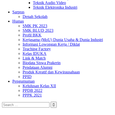
Teknik Audio Video
Teknik Elektronika Industri
Sarpras
Denah Sekolah
Humas
SMK PK 2023
SMK BLUD 2023
Profil BKK
Kerjasama (MoU) Dunia Usaha & Dunia Industri
Informasi Lowongan Kerja / Diklat
Teaching Factory
Kelas IDUKA
Link & Match
Biodata Siswa Prakerin
Pendataan Alumni
Produk Kreatif dan Kewirausahaan
PPID
Pengumuman
Kelulusan Kelas XII
PPDB 2022
PPPK 2021
Search
for: