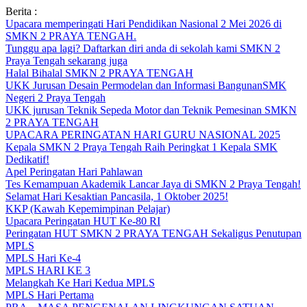
Skip
Berita :
to
Upacara memperingati Hari Pendidikan Nasional 2 Mei 2026 di
content
SMKN 2 PRAYA TENGAH.
Tunggu apa lagi? Daftarkan diri anda di sekolah kami SMKN 2
Praya Tengah sekarang juga
Halal Bihalal SMKN 2 PRAYA TENGAH
UKK Jurusan Desain Permodelan dan Informasi BangunanSMK
Negeri 2 Praya Tengah
UKK jurusan Teknik Sepeda Motor dan Teknik Pemesinan SMKN
2 PRAYA TENGAH
UPACARA PERINGATAN HARI GURU NASIONAL 2025
Kepala SMKN 2 Praya Tengah Raih Peringkat 1 Kepala SMK
Dedikatif!
Apel Peringatan Hari Pahlawan
Tes Kemampuan Akademik Lancar Jaya di SMKN 2 Praya Tengah!
Selamat Hari Kesaktian Pancasila, 1 Oktober 2025!
KKP (Kawah Kepemimpinan Pelajar)
Upacara Peringatan HUT Ke-80 RI
Peringatan HUT SMKN 2 PRAYA TENGAH Sekaligus Penutupan
MPLS
MPLS Hari Ke-4
MPLS HARI KE 3
Melangkah Ke Hari Kedua MPLS
MPLS Hari Pertama