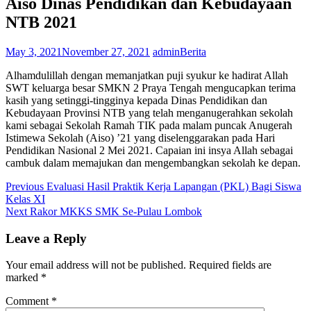
Aiso Dinas Pendidikan dan Kebudayaan
NTB 2021
May 3, 2021
November 27, 2021
admin
Berita
Alhamdulillah dengan memanjatkan puji syukur ke hadirat Allah
SWT keluarga besar SMKN 2 Praya Tengah mengucapkan terima
kasih yang setinggi-tingginya kepada Dinas Pendidikan dan
Kebudayaan Provinsi NTB yang telah menganugerahkan sekolah
kami sebagai Sekolah Ramah TIK pada malam puncak Anugerah
Istimewa Sekolah (Aiso) ’21 yang diselenggarakan pada Hari
Pendidikan Nasional 2 Mei 2021. Capaian ini insya Allah sebagai
cambuk dalam memajukan dan mengembangkan sekolah ke depan.
Post
Previous
Previous
Evaluasi Hasil Praktik Kerja Lapangan (PKL) Bagi Siswa
post:
Kelas XI
navigation
Next
Next
Rakor MKKS SMK Se-Pulau Lombok
post:
Leave a Reply
Your email address will not be published.
Required fields are
marked
*
Comment
*