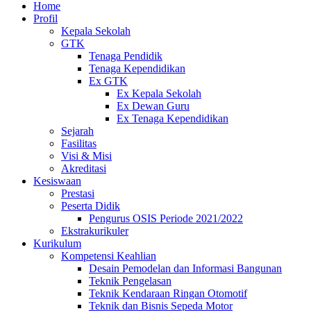
Home
Profil
Kepala Sekolah
GTK
Tenaga Pendidik
Tenaga Kependidikan
Ex GTK
Ex Kepala Sekolah
Ex Dewan Guru
Ex Tenaga Kependidikan
Sejarah
Fasilitas
Visi & Misi
Akreditasi
Kesiswaan
Prestasi
Peserta Didik
Pengurus OSIS Periode 2021/2022
Ekstrakurikuler
Kurikulum
Kompetensi Keahlian
Desain Pemodelan dan Informasi Bangunan
Teknik Pengelasan
Teknik Kendaraan Ringan Otomotif
Teknik dan Bisnis Sepeda Motor