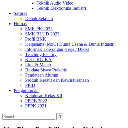
Teknik Audio Video
Teknik Elektronika Industri
Sarpras
Denah Sekolah
Humas
SMK PK 2023
SMK BLUD 2023
Profil BKK
Kerjasama (MoU) Dunia Usaha & Dunia Industri
Informasi Lowongan Kerja / Diklat
Teaching Factory
Kelas IDUKA
Link & Match
Biodata Siswa Prakerin
Pendataan Alumni
Produk Kreatif dan Kewirausahaan
PPID
Pengumuman
Kelulusan Kelas XII
PPDB 2022
PPPK 2021
Search
for: