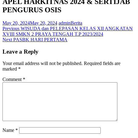
APEL HARKITNAS 2024 & SERTIJAB
PENGURUS OSIS
May 20, 2024
May 20, 2024
admin
Berita
Post
Previous
Previous
WISUDA dan PELEPASAN KELAS XII ANGKATAN
post:
XVIII SMKN 2 PRAYA TENGAH T.P 2023/2024
navigation
Next
Next
PASBK HARI PERTAMA
post:
Leave a Reply
Your email address will not be published.
Required fields are
marked
*
Comment
*
Name
*