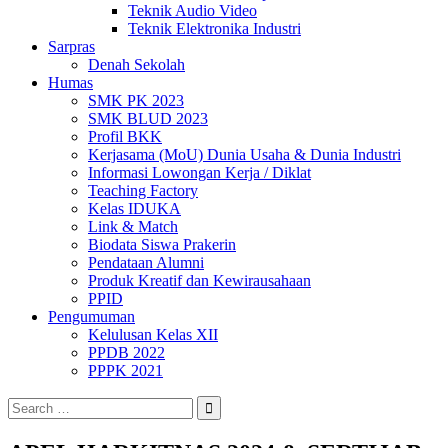
Teknik Audio Video
Teknik Elektronika Industri
Sarpras
Denah Sekolah
Humas
SMK PK 2023
SMK BLUD 2023
Profil BKK
Kerjasama (MoU) Dunia Usaha & Dunia Industri
Informasi Lowongan Kerja / Diklat
Teaching Factory
Kelas IDUKA
Link & Match
Biodata Siswa Prakerin
Pendataan Alumni
Produk Kreatif dan Kewirausahaan
PPID
Pengumuman
Kelulusan Kelas XII
PPDB 2022
PPPK 2021
Search
for: