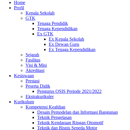
Home
Profil
Kepala Sekolah
GTK
Tenaga Pendidik
Tenaga Kependidikan
Ex GTK
Ex Kepala Sekolah
Ex Dewan Guru
Ex Tenaga Kependidikan
Sejarah
Fasilitas
Visi & Misi
Akreditasi
Kesiswaan
Prestasi
Peserta Didik
Pengurus OSIS Periode 2021/2022
Ekstrakurikuler
Kurikulum
Kompetensi Keahlian
Desain Pemodelan dan Informasi Bangunan
Teknik Pengelasan
Teknik Kendaraan Ringan Otomotif
Teknik dan Bisnis Sepeda Motor