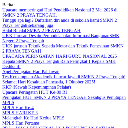
Skip
Berita :
to
Upacara memperingati Hari Pendidikan Nasional 2 Mei 2026 di
content
SMKN 2 PRAYA TENGAH.
Tunggu apa lagi? Daftarkan diri anda di sekolah kami SMKN 2
Praya Tengah sekarang juga
Halal Bihalal SMKN 2 PRAYA TENGAH
UKK Jurusan Desain Permodelan dan Informasi BangunanSMK
Negeri 2 Praya Tengah
UKK jurusan Teknik Sepeda Motor dan Teknik Pemesinan SMKN
2 PRAYA TENGAH
UPACARA PERINGATAN HARI GURU NASIONAL 2025
Kepala SMKN 2 Praya Tengah Raih Peringkat 1 Kepala SMK
Dedikatif!
Apel Peringatan Hari Pahlawan
Tes Kemampuan Akademik Lancar Jaya di SMKN 2 Praya Tengah!
Selamat Hari Kesaktian Pancasila, 1 Oktober 2025!
KKP (Kawah Kepemimpinan Pelajar)
Upacara Peringatan HUT Ke-80 RI
Peringatan HUT SMKN 2 PRAYA TENGAH Sekaligus Penutupan
MPLS
MPLS Hari Ke-4
MPLS HARI KE 3
Melangkah Ke Hari Kedua MPLS
MPLS Hari Pertama