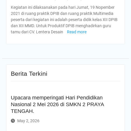
Pendidikan Nasional 2 Mei
Kegiatan ini dilaksanakan pada hari Jumat, 19 Nopember
2026 di SMKN 2 PRAYA
2021 di ruang praktik DPIB dan ruang praktik Multimedia
TENGAH.
peserta dari kegiatan ini adalah peserta didik kelas XII DPIB
Tunggu apa lagi? Daftarkan
dan XII MMD. Untuk Produktif DPIB menghadirkan guru
diri anda di sekolah kami
tamu dari CV. Lentera Desain
Read more
SMKN 2 Praya Tengah
sekarang juga
Halal Bihalal SMKN 2
PRAYA TENGAH
Berita Terkini
Upacara memperingati Hari Pendidikan
Nasional 2 Mei 2026 di SMKN 2 PRAYA
TENGAH.
May 2, 2026