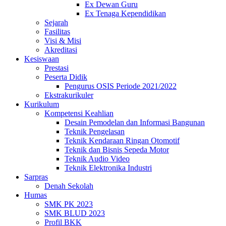
Ex Dewan Guru
Ex Tenaga Kependidikan
Sejarah
Fasilitas
Visi & Misi
Akreditasi
Kesiswaan
Prestasi
Peserta Didik
Pengurus OSIS Periode 2021/2022
Ekstrakurikuler
Kurikulum
Kompetensi Keahlian
Desain Pemodelan dan Informasi Bangunan
Teknik Pengelasan
Teknik Kendaraan Ringan Otomotif
Teknik dan Bisnis Sepeda Motor
Teknik Audio Video
Teknik Elektronika Industri
Sarpras
Denah Sekolah
Humas
SMK PK 2023
SMK BLUD 2023
Profil BKK