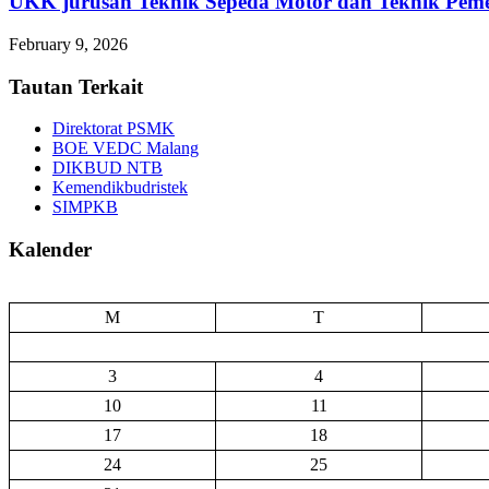
UKK jurusan Teknik Sepeda Motor dan Teknik 
February 9, 2026
Tautan Terkait
Direktorat PSMK
BOE VEDC Malang
DIKBUD NTB
Kemendikbudristek
SIMPKB
Kalender
M
T
3
4
10
11
17
18
24
25