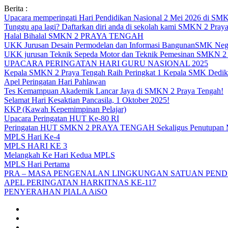
Skip
Berita :
to
Upacara memperingati Hari Pendidikan Nasional 2 Mei 2026 d
content
Tunggu apa lagi? Daftarkan diri anda di sekolah kami SMKN 2 Pray
Halal Bihalal SMKN 2 PRAYA TENGAH
UKK Jurusan Desain Permodelan dan Informasi BangunanSMK Nege
UKK jurusan Teknik Sepeda Motor dan Teknik Pemesinan SMK
UPACARA PERINGATAN HARI GURU NASIONAL 2025
Kepala SMKN 2 Praya Tengah Raih Peringkat 1 Kepala SMK Dedika
Apel Peringatan Hari Pahlawan
Tes Kemampuan Akademik Lancar Jaya di SMKN 2 Praya Tengah!
Selamat Hari Kesaktian Pancasila, 1 Oktober 2025!
KKP (Kawah Kepemimpinan Pelajar)
Upacara Peringatan HUT Ke-80 RI
Peringatan HUT SMKN 2 PRAYA TENGAH Sekaligus Penutupan
MPLS Hari Ke-4
MPLS HARI KE 3
Melangkah Ke Hari Kedua MPLS
MPLS Hari Pertama
PRA – MASA PENGENALAN LINGKUNGAN SATUAN PENDI
APEL PERINGATAN HARKITNAS KE-117
PENYERAHAN PIALA AiSO
Facebook
Youtube
Twitter