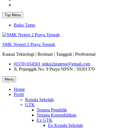
Instagram
Top Menu
Buku Tamu
SMK Negeri 2 Praya Tengah
Kuasai Teknologi | Beriman | Tangguh | Profesional
(0370) 654501
smkn2prateng@gmail.com
Jl. Pejanggik No. 9 Praya
NPSN : 50201370
Menu
Home
Profil
Kepala Sekolah
GTK
Tenaga Pendidik
Tenaga Kependidikan
Ex GTK
Ex Kepala Sekolah