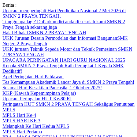
Skip
Berita :
to
Upacara memperingati Hari Pendidikan Nasional 2 Mei 2026 di
content
SMKN 2 PRAYA TENGAH.
Tunggu apa lagi? Daftarkan diri anda di sekolah kami SMKN 2
Praya Tengah sekarang juga
Halal Bihalal SMKN 2 PRAYA TENGAH
UKK Jurusan Desain Permodelan dan Informasi BangunanSMK
Negeri 2 Praya Tengah
UKK jurusan Teknik Sepeda Motor dan Teknik Pemesinan SMKN
2 PRAYA TENGAH
UPACARA PERINGATAN HARI GURU NASIONAL 2025
Kepala SMKN 2 Praya Tengah Raih Peringkat 1 Kepala SMK
Dedikatif!
Apel Peringatan Hari Pahlawan
Tes Kemampuan Akademik Lancar Jaya di SMKN 2 Praya Tengah!
Selamat Hari Kesaktian Pancasila, 1 Oktober 2025!
KKP (Kawah Kepemimpinan Pelajar)
Upacara Peringatan HUT Ke-80 RI
Peringatan HUT SMKN 2 PRAYA TENGAH Sekaligus Penutupan
MPLS
MPLS Hari Ke-4
MPLS HARI KE 3
Melangkah Ke Hari Kedua MPLS
MPLS Hari Pertama