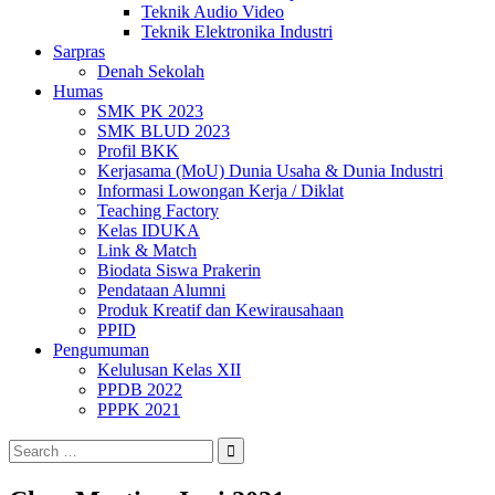
Teknik Audio Video
Teknik Elektronika Industri
Sarpras
Denah Sekolah
Humas
SMK PK 2023
SMK BLUD 2023
Profil BKK
Kerjasama (MoU) Dunia Usaha & Dunia Industri
Informasi Lowongan Kerja / Diklat
Teaching Factory
Kelas IDUKA
Link & Match
Biodata Siswa Prakerin
Pendataan Alumni
Produk Kreatif dan Kewirausahaan
PPID
Pengumuman
Kelulusan Kelas XII
PPDB 2022
PPPK 2021
Search
for: