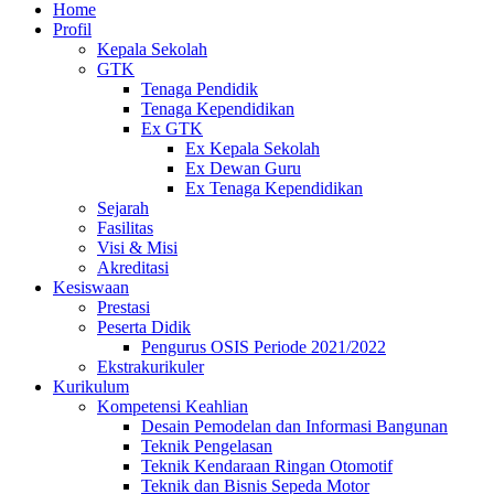
Home
Profil
Kepala Sekolah
GTK
Tenaga Pendidik
Tenaga Kependidikan
Ex GTK
Ex Kepala Sekolah
Ex Dewan Guru
Ex Tenaga Kependidikan
Sejarah
Fasilitas
Visi & Misi
Akreditasi
Kesiswaan
Prestasi
Peserta Didik
Pengurus OSIS Periode 2021/2022
Ekstrakurikuler
Kurikulum
Kompetensi Keahlian
Desain Pemodelan dan Informasi Bangunan
Teknik Pengelasan
Teknik Kendaraan Ringan Otomotif
Teknik dan Bisnis Sepeda Motor