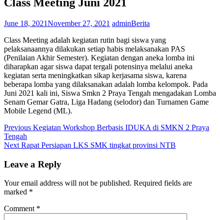
Class Meeting Juni 2021
June 18, 2021
November 27, 2021
admin
Berita
Class Meeting adalah kegiatan rutin bagi siswa yang
pelaksanaannya dilakukan setiap habis melaksanakan PAS
(Penilaian Akhir Semester). Kegiatan dengan aneka lomba ini
diharapkan agar siswa dapat tergali potensinya melalui aneka
kegiatan serta meningkatkan sikap kerjasama siswa, karena
beberapa lomba yang dilaksanakan adalah lomba kelompok. Pada
Juni 2021 kali ini, Siswa Smkn 2 Praya Tengah mengadakan Lomba
Senam Gemar Gatra, Liga Hadang (selodor) dan Turnamen Game
Mobile Legend (ML).
Post
Previous
Previous
Kegiatan Workshop Berbasis IDUKA di SMKN 2 Praya
post:
Tengah
navigation
Next
Next
Rapat Persiapan LKS SMK tingkat provinsi NTB
post:
Leave a Reply
Your email address will not be published.
Required fields are
marked
*
Comment
*