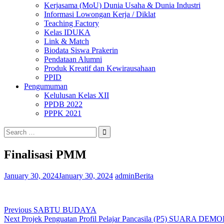
Kerjasama (MoU) Dunia Usaha & Dunia Industri
Informasi Lowongan Kerja / Diklat
Teaching Factory
Kelas IDUKA
Link & Match
Biodata Siswa Prakerin
Pendataan Alumni
Produk Kreatif dan Kewirausahaan
PPID
Pengumuman
Kelulusan Kelas XII
PPDB 2022
PPPK 2021
Search
for:
Finalisasi PMM
January 30, 2024
January 30, 2024
admin
Berita
Post
Previous
Previous
SABTU BUDAYA
Next
post:
Next
Projek Penguatan Profil Pelajar Pancasila (P5) SUARA DEM