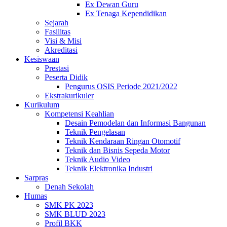
Ex Dewan Guru
Ex Tenaga Kependidikan
Sejarah
Fasilitas
Visi & Misi
Akreditasi
Kesiswaan
Prestasi
Peserta Didik
Pengurus OSIS Periode 2021/2022
Ekstrakurikuler
Kurikulum
Kompetensi Keahlian
Desain Pemodelan dan Informasi Bangunan
Teknik Pengelasan
Teknik Kendaraan Ringan Otomotif
Teknik dan Bisnis Sepeda Motor
Teknik Audio Video
Teknik Elektronika Industri
Sarpras
Denah Sekolah
Humas
SMK PK 2023
SMK BLUD 2023
Profil BKK