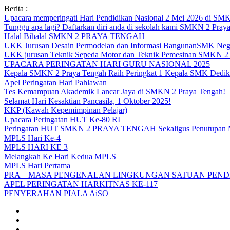
Skip
Berita :
to
Upacara memperingati Hari Pendidikan Nasional 2 Mei 2026 d
content
Tunggu apa lagi? Daftarkan diri anda di sekolah kami SMKN 2 Pray
Halal Bihalal SMKN 2 PRAYA TENGAH
UKK Jurusan Desain Permodelan dan Informasi BangunanSMK Nege
UKK jurusan Teknik Sepeda Motor dan Teknik Pemesinan SMK
UPACARA PERINGATAN HARI GURU NASIONAL 2025
Kepala SMKN 2 Praya Tengah Raih Peringkat 1 Kepala SMK Dedika
Apel Peringatan Hari Pahlawan
Tes Kemampuan Akademik Lancar Jaya di SMKN 2 Praya Tengah!
Selamat Hari Kesaktian Pancasila, 1 Oktober 2025!
KKP (Kawah Kepemimpinan Pelajar)
Upacara Peringatan HUT Ke-80 RI
Peringatan HUT SMKN 2 PRAYA TENGAH Sekaligus Penutupan
MPLS Hari Ke-4
MPLS HARI KE 3
Melangkah Ke Hari Kedua MPLS
MPLS Hari Pertama
PRA – MASA PENGENALAN LINGKUNGAN SATUAN PENDI
APEL PERINGATAN HARKITNAS KE-117
PENYERAHAN PIALA AiSO
Facebook
Youtube
Twitter