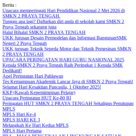
Skip
Berita :
to
Upacara memperingati Hari Pendidikan Nasional 2 Mei 2026 di
content
SMKN 2 PRAYA TENGAH.
Tunggu apa lagi? Daftarkan diri anda di sekolah kami SMKN 2
Praya Tengah sekarang juga
Halal Bihalal SMKN 2 PRAYA TENGAH
UKK Jurusan Desain Permodelan dan Informasi BangunanSMK
Negeri 2 Praya Tengah
UKK jurusan Teknik Sepeda Motor dan Teknik Pemesinan SMKN
2 PRAYA TENGAH
UPACARA PERINGATAN HARI GURU NASIONAL 2025
Kepala SMKN 2 Praya Tengah Raih Peringkat 1 Kepala SMK
Dedikatif!
Apel Peringatan Hari Pahlawan
Tes Kemampuan Akademik Lancar Jaya di SMKN 2 Praya Tengah!
Selamat Hari Kesaktian Pancasila, 1 Oktober 2025!
KKP (Kawah Kepemimpinan Pelajar)
Upacara Peringatan HUT Ke-80 RI
Peringatan HUT SMKN 2 PRAYA TENGAH Sekaligus Penutupan
MPLS
MPLS Hari Ke-4
MPLS HARI KE 3
Melangkah Ke Hari Kedua MPLS
MPLS Hari Pertama