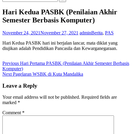
for:
Hari Kedua PASBK (Penilaian Akhir
Semester Berbasis Komputer)
November 24, 2021
November 27, 2021
admin
Berita
,
PAS
Hari Kedua PASBK hari ini berjalan lancar, mata diklat yang
diujikan adalah Pendidikan Pancasila dan Kewarganegaraan.
Post
Previous
Previous
Hari Pertama PASBK (Penilaian Akhir Semester Berbasis
post:
Komputer)
navigation
Next
Next
Pagelaran WSBK di Kuta Mandalika
post:
Leave a Reply
Your email address will not be published.
Required fields are
marked
*
Comment
*