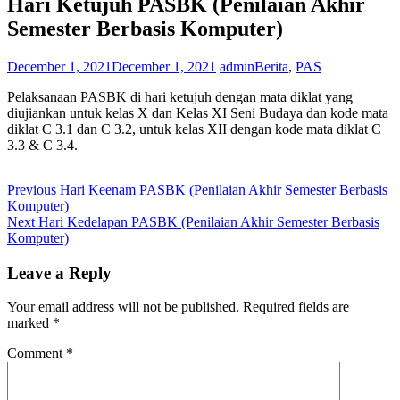
Hari Ketujuh PASBK (Penilaian Akhir
Semester Berbasis Komputer)
December 1, 2021
December 1, 2021
admin
Berita
,
PAS
Pelaksanaan PASBK di hari ketujuh dengan mata diklat yang
diujiankan untuk kelas X dan Kelas XI Seni Budaya dan kode mata
diklat C 3.1 dan C 3.2, untuk kelas XII dengan kode mata diklat C
3.3 & C 3.4.
Post
Previous
Previous
Hari Keenam PASBK (Penilaian Akhir Semester Berbasis
post:
Komputer)
navigation
Next
Next
Hari Kedelapan PASBK (Penilaian Akhir Semester Berbasis
post:
Komputer)
Leave a Reply
Your email address will not be published.
Required fields are
marked
*
Comment
*