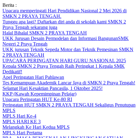
Skip
Berita :
to
Upacara memperingati Hari Pendidikan Nasional 2 Mei 2026 di
content
SMKN 2 PRAYA TENGAH.
Tunggu apa lagi? Daftarkan diri anda di sekolah kami SMKN 2
Praya Tengah sekarang juga
Halal Bihalal SMKN 2 PRAYA TENGAH
UKK Jurusan Desain Permodelan dan Informasi BangunanSMK
Negeri 2 Praya Tengah
UKK jurusan Teknik Sepeda Motor dan Teknik Pemesinan SMKN
2 PRAYA TENGAH
UPACARA PERINGATAN HARI GURU NASIONAL 2025
Kepala SMKN 2 Praya Tengah Raih Peringkat 1 Kepala SMK
Dedikatif!
Apel Peringatan Hari Pahlawan
Tes Kemampuan Akademik Lancar Jaya di SMKN 2 Praya Tengah!
Selamat Hari Kesaktian Pancasila, 1 Oktober 2025!
KKP (Kawah Kepemimpinan Pelajar)
Upacara Peringatan HUT Ke-80 RI
Peringatan HUT SMKN 2 PRAYA TENGAH Sekaligus Penutupan
MPLS
MPLS Hari Ke-4
MPLS HARI KE 3
Melangkah Ke Hari Kedua MPLS
MPLS Hari Pertama