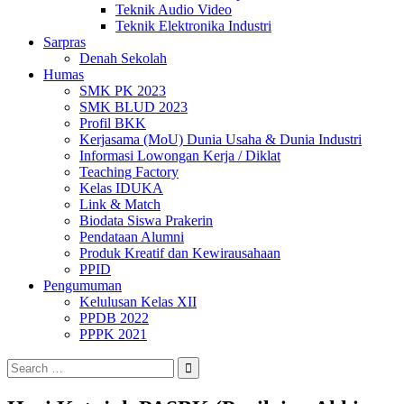
Teknik Audio Video
Teknik Elektronika Industri
Sarpras
Denah Sekolah
Humas
SMK PK 2023
SMK BLUD 2023
Profil BKK
Kerjasama (MoU) Dunia Usaha & Dunia Industri
Informasi Lowongan Kerja / Diklat
Teaching Factory
Kelas IDUKA
Link & Match
Biodata Siswa Prakerin
Pendataan Alumni
Produk Kreatif dan Kewirausahaan
PPID
Pengumuman
Kelulusan Kelas XII
PPDB 2022
PPPK 2021
Search
for: