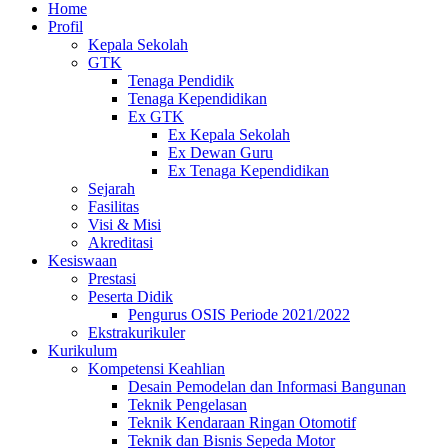
Home
Profil
Kepala Sekolah
GTK
Tenaga Pendidik
Tenaga Kependidikan
Ex GTK
Ex Kepala Sekolah
Ex Dewan Guru
Ex Tenaga Kependidikan
Sejarah
Fasilitas
Visi & Misi
Akreditasi
Kesiswaan
Prestasi
Peserta Didik
Pengurus OSIS Periode 2021/2022
Ekstrakurikuler
Kurikulum
Kompetensi Keahlian
Desain Pemodelan dan Informasi Bangunan
Teknik Pengelasan
Teknik Kendaraan Ringan Otomotif
Teknik dan Bisnis Sepeda Motor