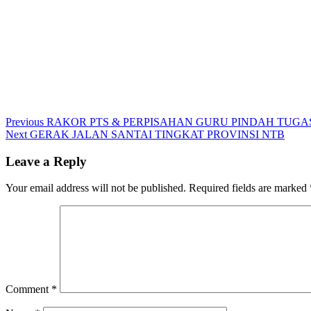
Post
Previous
Previous
RAKOR PTS & PERPISAHAN GURU PINDAH TUGA
Next
post:
Next
GERAK JALAN SANTAI TINGKAT PROVINSI NTB
navigation
post:
Leave a Reply
Your email address will not be published.
Required fields are marked
Comment
*