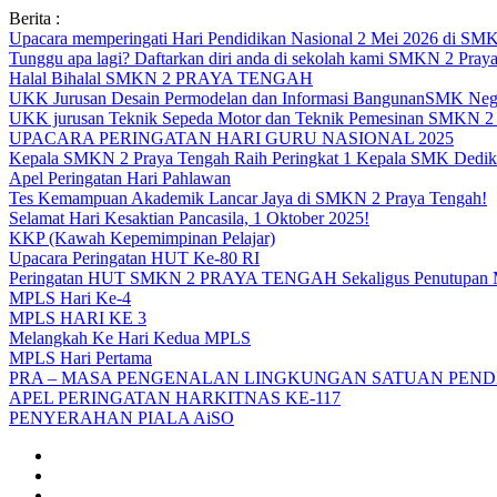
Skip
Berita :
to
Upacara memperingati Hari Pendidikan Nasional 2 Mei 2026 d
content
Tunggu apa lagi? Daftarkan diri anda di sekolah kami SMKN 2 Pray
Halal Bihalal SMKN 2 PRAYA TENGAH
UKK Jurusan Desain Permodelan dan Informasi BangunanSMK Nege
UKK jurusan Teknik Sepeda Motor dan Teknik Pemesinan SMK
UPACARA PERINGATAN HARI GURU NASIONAL 2025
Kepala SMKN 2 Praya Tengah Raih Peringkat 1 Kepala SMK Dedika
Apel Peringatan Hari Pahlawan
Tes Kemampuan Akademik Lancar Jaya di SMKN 2 Praya Tengah!
Selamat Hari Kesaktian Pancasila, 1 Oktober 2025!
KKP (Kawah Kepemimpinan Pelajar)
Upacara Peringatan HUT Ke-80 RI
Peringatan HUT SMKN 2 PRAYA TENGAH Sekaligus Penutupan
MPLS Hari Ke-4
MPLS HARI KE 3
Melangkah Ke Hari Kedua MPLS
MPLS Hari Pertama
PRA – MASA PENGENALAN LINGKUNGAN SATUAN PENDI
APEL PERINGATAN HARKITNAS KE-117
PENYERAHAN PIALA AiSO
Facebook
Youtube
Twitter