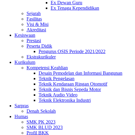
Ex Dewan Guru
Ex Tenaga Kependidikan
Sejarah
Fasilitas
Visi & Misi
Akreditasi
Kesiswaan
Prestasi
Peserta Didik
Pengurus OSIS Periode 2021/2022
Ekstrakurikuler
Kurikulum
Kompetensi Keahlian
Desain Pemodelan dan Informasi Bangunan
Teknik Pengelasan
Teknik Kendaraan Ringan Otomotif
Teknik dan Bisnis Sepeda Motor
Teknik Audio Video
Teknik Elektronika Industri
Sarpras
Denah Sekolah
Humas
SMK PK 2023
SMK BLUD 2023
Profil BKK