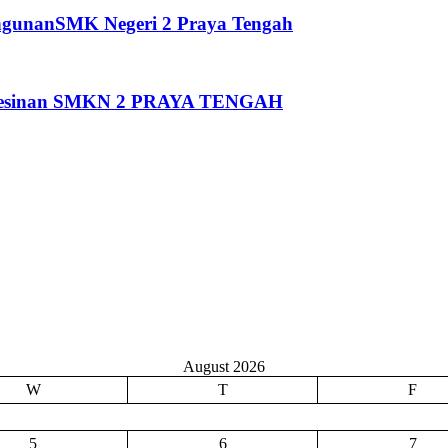
ngunanSMK Negeri 2 Praya Tengah
Pemesinan SMKN 2 PRAYA TENGAH
August 2026
W
T
F
5
6
7