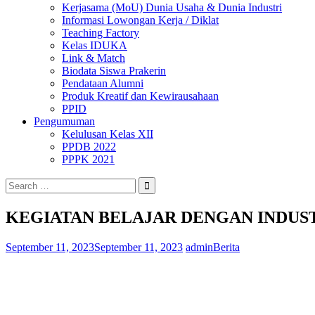
Kerjasama (MoU) Dunia Usaha & Dunia Industri
Informasi Lowongan Kerja / Diklat
Teaching Factory
Kelas IDUKA
Link & Match
Biodata Siswa Prakerin
Pendataan Alumni
Produk Kreatif dan Kewirausahaan
PPID
Pengumuman
Kelulusan Kelas XII
PPDB 2022
PPPK 2021
Search
for:
KEGIATAN BELAJAR DENGAN INDUS
September 11, 2023
September 11, 2023
admin
Berita