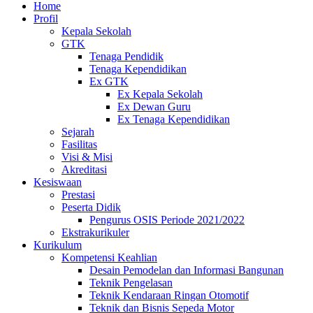
Home
Profil
Kepala Sekolah
GTK
Tenaga Pendidik
Tenaga Kependidikan
Ex GTK
Ex Kepala Sekolah
Ex Dewan Guru
Ex Tenaga Kependidikan
Sejarah
Fasilitas
Visi & Misi
Akreditasi
Kesiswaan
Prestasi
Peserta Didik
Pengurus OSIS Periode 2021/2022
Ekstrakurikuler
Kurikulum
Kompetensi Keahlian
Desain Pemodelan dan Informasi Bangunan
Teknik Pengelasan
Teknik Kendaraan Ringan Otomotif
Teknik dan Bisnis Sepeda Motor