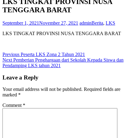
LKS TINGKAT PROVINSI NUSA
TENGGARA BARAT
September 1, 2021
November 27, 2021
admin
Berita
,
LKS
LKS TINGKAT PROVINSI NUSA TENGGARA BARAT
Post
Previous
Previous
Peserta LKS Zona 2 Tahun 2021
Next
post:
Next
Pemberian Penghargaan dari Sekolah Kepada Siswa dan
navigation
post:
Pendamping LKS tahun 2021
Leave a Reply
Your email address will not be published.
Required fields are
marked
*
Comment
*