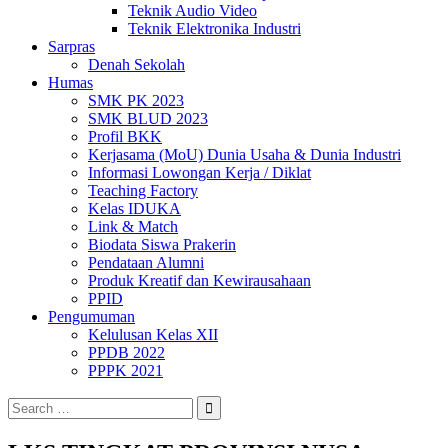
Teknik Audio Video
Teknik Elektronika Industri
Sarpras
Denah Sekolah
Humas
SMK PK 2023
SMK BLUD 2023
Profil BKK
Kerjasama (MoU) Dunia Usaha & Dunia Industri
Informasi Lowongan Kerja / Diklat
Teaching Factory
Kelas IDUKA
Link & Match
Biodata Siswa Prakerin
Pendataan Alumni
Produk Kreatif dan Kewirausahaan
PPID
Pengumuman
Kelulusan Kelas XII
PPDB 2022
PPPK 2021
Search
for: