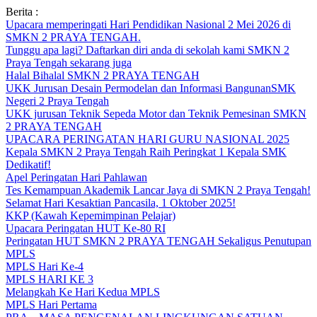
Skip
Berita :
to
Upacara memperingati Hari Pendidikan Nasional 2 Mei 2026 di
content
SMKN 2 PRAYA TENGAH.
Tunggu apa lagi? Daftarkan diri anda di sekolah kami SMKN 2
Praya Tengah sekarang juga
Halal Bihalal SMKN 2 PRAYA TENGAH
UKK Jurusan Desain Permodelan dan Informasi BangunanSMK
Negeri 2 Praya Tengah
UKK jurusan Teknik Sepeda Motor dan Teknik Pemesinan SMKN
2 PRAYA TENGAH
UPACARA PERINGATAN HARI GURU NASIONAL 2025
Kepala SMKN 2 Praya Tengah Raih Peringkat 1 Kepala SMK
Dedikatif!
Apel Peringatan Hari Pahlawan
Tes Kemampuan Akademik Lancar Jaya di SMKN 2 Praya Tengah!
Selamat Hari Kesaktian Pancasila, 1 Oktober 2025!
KKP (Kawah Kepemimpinan Pelajar)
Upacara Peringatan HUT Ke-80 RI
Peringatan HUT SMKN 2 PRAYA TENGAH Sekaligus Penutupan
MPLS
MPLS Hari Ke-4
MPLS HARI KE 3
Melangkah Ke Hari Kedua MPLS
MPLS Hari Pertama