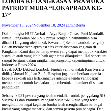
LOMBA KETANGKASAN PRAMUKA
PATRIOT MUDA “LOKAPRADA KE-
17”
November 18, 2024
November 18, 2024
admin
Berita
Dalam rangka HUT Ambalan Arya Banjar Getas, Putri Mandalika
Nyale, Pangkalan SMKN 2 praya Tengah alhamdulillah bisa
dihadiri langsung oleh kakak Kwarcab ( Sekda Lombok Tengah).
Beliau memberikan apresiasi atas keterlaksanaan kegiatan di
Pangkalan Kami dan berharap event yang dapat memupuk karakter
siswa ke arah yang lebih baik agar terus dilanjutkan. Hal seperti ini
sangat berguna dalam rangka menyongsong kepemimpinan untuk
Indonesia Emas 2024.
Bapak KCD Dikbud Lombok Tengah yang diwakili Kasi Peserta
didik (Ahmad Najihan Zulfa Hasyim) juga memberikan apresiasi
kepada sekolah atas terlaksananya agenda-agenda yang dapat
memberikan contoh keteladanan pembentukan karakter di satuan
pendidikan.
Sebanyak 921 peserta yang telah mendaftar untuk penggalang SD-
SMP/MTs dan Pramuka Penegak SMA/SMK/MA yang telah
mengikuti berbagai kegiatan lomba telah menghasilkan berbagai
kreasi yang sangat menarik, dan semua peserta pun bahagia. Dan