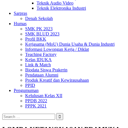
Teknik Audio Video
Teknik Elektronika Industri
Sarpras
Denah Sekolah
Humas
SMK PK 2023
SMK BLUD 2023
Profil BKK
Kerjasama (MoU) Dunia Usaha & Dunia Industri
Informasi Lowongan Kerja / Diklat
Teaching Factory
Kelas IDUKA
Link & Match
Biodata Siswa Prakerin
Pendataan Alumni
Produk Kreatif dan Kewirausahaan
PPID
Pengumuman
Kelulusan Kelas XII
PPDB 2022
PPPK 2021
Search
for: