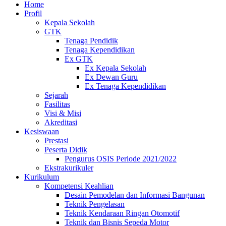
Home
Profil
Kepala Sekolah
GTK
Tenaga Pendidik
Tenaga Kependidikan
Ex GTK
Ex Kepala Sekolah
Ex Dewan Guru
Ex Tenaga Kependidikan
Sejarah
Fasilitas
Visi & Misi
Akreditasi
Kesiswaan
Prestasi
Peserta Didik
Pengurus OSIS Periode 2021/2022
Ekstrakurikuler
Kurikulum
Kompetensi Keahlian
Desain Pemodelan dan Informasi Bangunan
Teknik Pengelasan
Teknik Kendaraan Ringan Otomotif
Teknik dan Bisnis Sepeda Motor