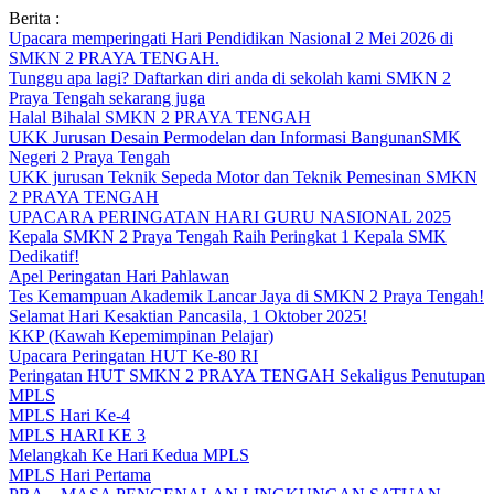
Skip
Berita :
to
Upacara memperingati Hari Pendidikan Nasional 2 Mei 2026 di
content
SMKN 2 PRAYA TENGAH.
Tunggu apa lagi? Daftarkan diri anda di sekolah kami SMKN 2
Praya Tengah sekarang juga
Halal Bihalal SMKN 2 PRAYA TENGAH
UKK Jurusan Desain Permodelan dan Informasi BangunanSMK
Negeri 2 Praya Tengah
UKK jurusan Teknik Sepeda Motor dan Teknik Pemesinan SMKN
2 PRAYA TENGAH
UPACARA PERINGATAN HARI GURU NASIONAL 2025
Kepala SMKN 2 Praya Tengah Raih Peringkat 1 Kepala SMK
Dedikatif!
Apel Peringatan Hari Pahlawan
Tes Kemampuan Akademik Lancar Jaya di SMKN 2 Praya Tengah!
Selamat Hari Kesaktian Pancasila, 1 Oktober 2025!
KKP (Kawah Kepemimpinan Pelajar)
Upacara Peringatan HUT Ke-80 RI
Peringatan HUT SMKN 2 PRAYA TENGAH Sekaligus Penutupan
MPLS
MPLS Hari Ke-4
MPLS HARI KE 3
Melangkah Ke Hari Kedua MPLS
MPLS Hari Pertama