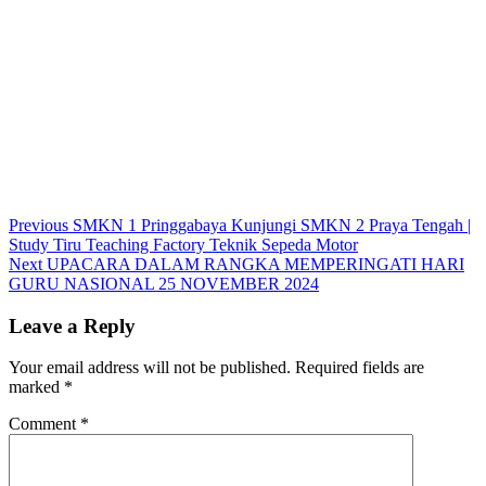
Post
Previous
Previous
SMKN 1 Pringgabaya Kunjungi SMKN 2 Praya Tengah |
post:
Study Tiru Teaching Factory Teknik Sepeda Motor
navigation
Next
Next
UPACARA DALAM RANGKA MEMPERINGATI HARI
post:
GURU NASIONAL 25 NOVEMBER 2024
Leave a Reply
Your email address will not be published.
Required fields are
marked
*
Comment
*