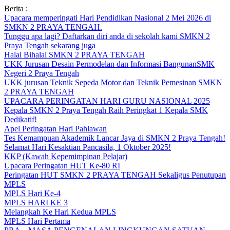
Skip
Berita :
to
Upacara memperingati Hari Pendidikan Nasional 2 Mei 2026 di
content
SMKN 2 PRAYA TENGAH.
Tunggu apa lagi? Daftarkan diri anda di sekolah kami SMKN 2
Praya Tengah sekarang juga
Halal Bihalal SMKN 2 PRAYA TENGAH
UKK Jurusan Desain Permodelan dan Informasi BangunanSMK
Negeri 2 Praya Tengah
UKK jurusan Teknik Sepeda Motor dan Teknik Pemesinan SMKN
2 PRAYA TENGAH
UPACARA PERINGATAN HARI GURU NASIONAL 2025
Kepala SMKN 2 Praya Tengah Raih Peringkat 1 Kepala SMK
Dedikatif!
Apel Peringatan Hari Pahlawan
Tes Kemampuan Akademik Lancar Jaya di SMKN 2 Praya Tengah!
Selamat Hari Kesaktian Pancasila, 1 Oktober 2025!
KKP (Kawah Kepemimpinan Pelajar)
Upacara Peringatan HUT Ke-80 RI
Peringatan HUT SMKN 2 PRAYA TENGAH Sekaligus Penutupan
MPLS
MPLS Hari Ke-4
MPLS HARI KE 3
Melangkah Ke Hari Kedua MPLS
MPLS Hari Pertama