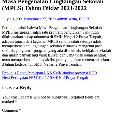
Masa Pengenalan Lingkungan Sekolah
(MPLS) Tahun Diklat 2021/2022
July 10, 2021
November 27, 2021
admin
Berita
,
PPDB
Perlu diketahui bahwa Masa Pengenalan Lingkungan Sekolah atau
MPLS merupakan salah satu program pendidikan yang rutin
dilaksanakan setiap tahunnya di SMK Negeri 2 Praya Tengah,
adapun tujuan dari kegiatan MPLS sendiri salah satunya adalah
memperkenalkan lingkungan sekolah termasuk mengenai profil
sekolah, program – program yang ada di sekolah, kebijakan sekolah
dan masih banyak lagi yang lainya, dan yang tidak kalah penting
tentu memperkenalkan bapak ibu guru yang akan menemani selama
3 tahun kedepan di SMK Negeri 2 Praya Tengah.
Post
Previous
Previous
Rapat Persiapan LKS SMK tingkat provinsi NTB
Next
post:
Next
Peringatan HUT Ke-17 SMKN 2 Praya Tengah
navigation
post:
Leave a Reply
Your email address will not be published.
Required fields are
marked
*
Comment
*