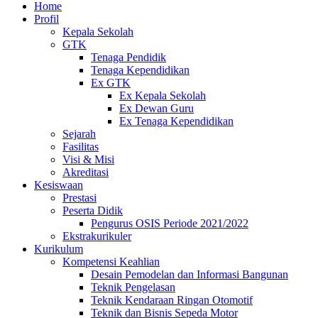
Home
Profil
Kepala Sekolah
GTK
Tenaga Pendidik
Tenaga Kependidikan
Ex GTK
Ex Kepala Sekolah
Ex Dewan Guru
Ex Tenaga Kependidikan
Sejarah
Fasilitas
Visi & Misi
Akreditasi
Kesiswaan
Prestasi
Peserta Didik
Pengurus OSIS Periode 2021/2022
Ekstrakurikuler
Kurikulum
Kompetensi Keahlian
Desain Pemodelan dan Informasi Bangunan
Teknik Pengelasan
Teknik Kendaraan Ringan Otomotif
Teknik dan Bisnis Sepeda Motor