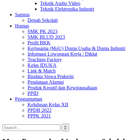
Teknik Audio Video
Teknik Elektronika Industri
Sarpras
Denah Sekolah
Humas
SMK PK 2023
SMK BLUD 2023
Profil BKK
Kerjasama (MoU) Dunia Usaha & Dunia Industri
Informasi Lowongan Kerja / Diklat
Teaching Factory
Kelas IDUKA
Link & Match
Biodata Siswa Prakerin
Pendataan Alumni
Produk Kreatif dan Kewirausahaan
PPID
Pengumuman
Kelulusan Kelas XII
PPDB 2022
PPPK 2021
Search
for: