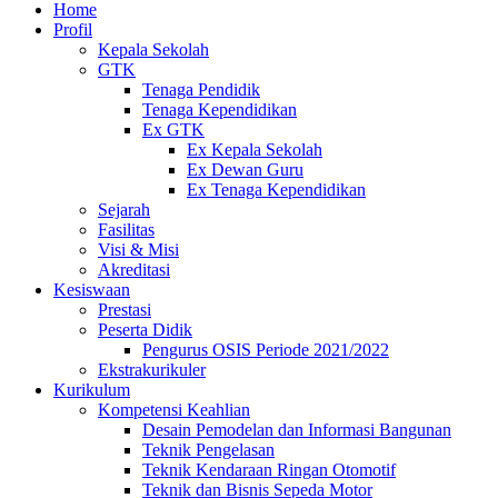
Home
Profil
Kepala Sekolah
GTK
Tenaga Pendidik
Tenaga Kependidikan
Ex GTK
Ex Kepala Sekolah
Ex Dewan Guru
Ex Tenaga Kependidikan
Sejarah
Fasilitas
Visi & Misi
Akreditasi
Kesiswaan
Prestasi
Peserta Didik
Pengurus OSIS Periode 2021/2022
Ekstrakurikuler
Kurikulum
Kompetensi Keahlian
Desain Pemodelan dan Informasi Bangunan
Teknik Pengelasan
Teknik Kendaraan Ringan Otomotif
Teknik dan Bisnis Sepeda Motor