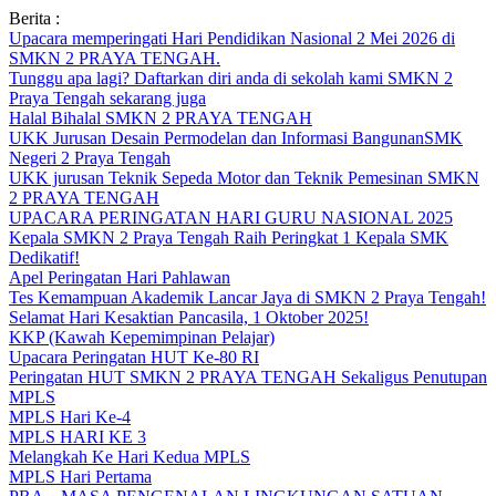
Skip
Berita :
to
Upacara memperingati Hari Pendidikan Nasional 2 Mei 2026 di
content
SMKN 2 PRAYA TENGAH.
Tunggu apa lagi? Daftarkan diri anda di sekolah kami SMKN 2
Praya Tengah sekarang juga
Halal Bihalal SMKN 2 PRAYA TENGAH
UKK Jurusan Desain Permodelan dan Informasi BangunanSMK
Negeri 2 Praya Tengah
UKK jurusan Teknik Sepeda Motor dan Teknik Pemesinan SMKN
2 PRAYA TENGAH
UPACARA PERINGATAN HARI GURU NASIONAL 2025
Kepala SMKN 2 Praya Tengah Raih Peringkat 1 Kepala SMK
Dedikatif!
Apel Peringatan Hari Pahlawan
Tes Kemampuan Akademik Lancar Jaya di SMKN 2 Praya Tengah!
Selamat Hari Kesaktian Pancasila, 1 Oktober 2025!
KKP (Kawah Kepemimpinan Pelajar)
Upacara Peringatan HUT Ke-80 RI
Peringatan HUT SMKN 2 PRAYA TENGAH Sekaligus Penutupan
MPLS
MPLS Hari Ke-4
MPLS HARI KE 3
Melangkah Ke Hari Kedua MPLS
MPLS Hari Pertama