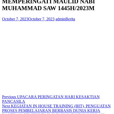
MEMPERINGATI MAULID NABI
MUHAMMAD SAW 1445H/2023M
October 7, 2023
October 7, 2023
admin
Berita
Post
Previous
Previous
UPACARA PERINGATAN HARI KESAKTIAN
post:
PANCASILA
navigation
Next
Next
KEGIATAN IN HOUSE TRAINING (IHT), PENGUATAN
post:
PROSES PEMBELAJARAN BERBASIS DUNIA KERJA