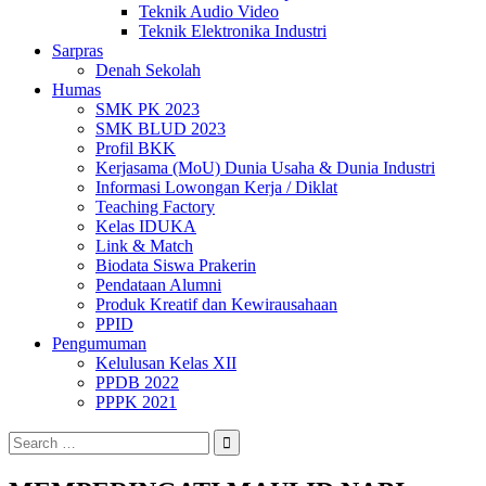
Teknik Audio Video
Teknik Elektronika Industri
Sarpras
Denah Sekolah
Humas
SMK PK 2023
SMK BLUD 2023
Profil BKK
Kerjasama (MoU) Dunia Usaha & Dunia Industri
Informasi Lowongan Kerja / Diklat
Teaching Factory
Kelas IDUKA
Link & Match
Biodata Siswa Prakerin
Pendataan Alumni
Produk Kreatif dan Kewirausahaan
PPID
Pengumuman
Kelulusan Kelas XII
PPDB 2022
PPPK 2021
Search
for: