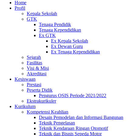
Home
Profil
Kepala Sekolah
GTK
Tenaga Pendidik
Tenaga Kependidikan
Ex GTK
Ex Kepala Sekolah
Ex Dewan Guru
Ex Tenaga Kependidikan
Sejarah
Fasilitas
Visi & Misi
Akreditasi
Kesiswaan
Prestasi
Peserta Didik
Pengurus OSIS Periode 2021/2022
Ekstrakurikuler
Kurikulum
Kompetensi Keahlian
Desain Pemodelan dan Informasi Bangunan
Teknik Pengelasan
Teknik Kendaraan Ringan Otomotif
Teknik dan Bisnis Sepeda Motor