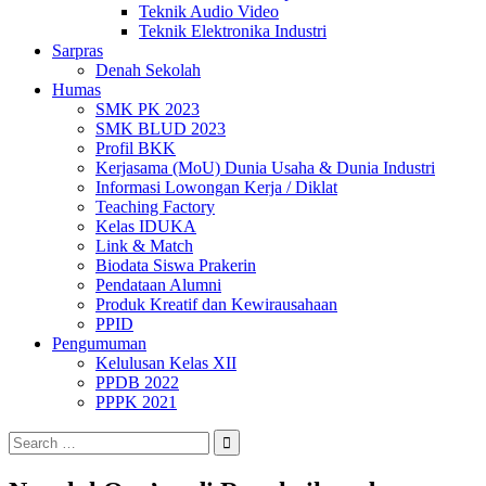
Teknik Audio Video
Teknik Elektronika Industri
Sarpras
Denah Sekolah
Humas
SMK PK 2023
SMK BLUD 2023
Profil BKK
Kerjasama (MoU) Dunia Usaha & Dunia Industri
Informasi Lowongan Kerja / Diklat
Teaching Factory
Kelas IDUKA
Link & Match
Biodata Siswa Prakerin
Pendataan Alumni
Produk Kreatif dan Kewirausahaan
PPID
Pengumuman
Kelulusan Kelas XII
PPDB 2022
PPPK 2021
Search
for: