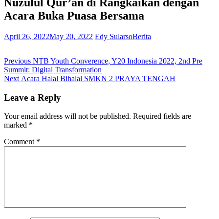
Nuzulul Qur’an di Rangkaikan dengan
Acara Buka Puasa Bersama
April 26, 2022
May 20, 2022
Edy Sularso
Berita
Post
Previous
Previous
NTB Youth Converence, Y20 Indonesia 2022, 2nd Pre
post:
Summit: Digital Transformation
navigation
Next
Next
Acara Halal Bihalal SMKN 2 PRAYA TENGAH
post:
Leave a Reply
Your email address will not be published.
Required fields are
marked
*
Comment
*