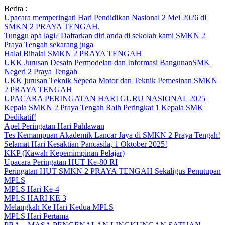
Skip
Berita :
to
Upacara memperingati Hari Pendidikan Nasional 2 Mei 2026 di
content
SMKN 2 PRAYA TENGAH.
Tunggu apa lagi? Daftarkan diri anda di sekolah kami SMKN 2
Praya Tengah sekarang juga
Halal Bihalal SMKN 2 PRAYA TENGAH
UKK Jurusan Desain Permodelan dan Informasi BangunanSMK
Negeri 2 Praya Tengah
UKK jurusan Teknik Sepeda Motor dan Teknik Pemesinan SMKN
2 PRAYA TENGAH
UPACARA PERINGATAN HARI GURU NASIONAL 2025
Kepala SMKN 2 Praya Tengah Raih Peringkat 1 Kepala SMK
Dedikatif!
Apel Peringatan Hari Pahlawan
Tes Kemampuan Akademik Lancar Jaya di SMKN 2 Praya Tengah!
Selamat Hari Kesaktian Pancasila, 1 Oktober 2025!
KKP (Kawah Kepemimpinan Pelajar)
Upacara Peringatan HUT Ke-80 RI
Peringatan HUT SMKN 2 PRAYA TENGAH Sekaligus Penutupan
MPLS
MPLS Hari Ke-4
MPLS HARI KE 3
Melangkah Ke Hari Kedua MPLS
MPLS Hari Pertama