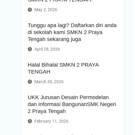
MPLS HARI KE 3
May 2, 2026
Melangkah Ke Hari Kedua MPLS
MPLS Hari Pertama
PRA – MASA PENGENALAN LINGKUNGAN
Tunggu apa lagi? Daftarkan diri anda
SATUAN PENDIDIKAN RAMAH SMKN 2
di sekolah kami SMKN 2 Praya
PRAYA TENGAH TAHUN PELAJARAN
Tengah sekarang juga
2025/2026
APEL PERINGATAN HARKITNAS KE-117
April 28, 2026
PENYERAHAN PIALA AiSO
Upacara memperingati Hari Pendidikan
Halal Bihalal SMKN 2 PRAYA
Nasional 2 Mei 2026 di SMKN 2 PRAYA
TENGAH
TENGAH.
Tunggu apa lagi? Daftarkan diri anda di
March 30, 2026
sekolah kami SMKN 2 Praya Tengah
sekarang juga
UKK Jurusan Desain Permodelan
dan Informasi BangunanSMK Negeri
2 Praya Tengah
February 11, 2026