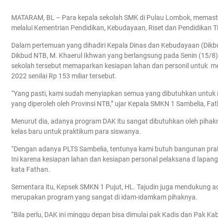
MATARAM, BL – Para kepala sekolah SMK di Pulau Lombok, memast
melalui Kementrian Pendidikan, Kebudayaan, Riset dan Pendidikan T
Dalam pertemuan yang dihadiri Kepala Dinas dan Kebudayaan (Dik
Dikbud NTB, M. Khaerul Ikhwan yang berlangsung pada Senin (15/8) 
sekolah tersebut memaparkan kesiapan lahan dan personil untuk 
2022 senilai Rp 153 miliar tersebut.
“Yang pasti, kami sudah menyiapkan semua yang dibutuhkan untuk
yang diperoleh oleh Provinsi NTB,” ujar Kepala SMKN 1 Sambelia, Fat
Menurut dia, adanya program DAK itu sangat dibutuhkan oleh pi
kelas baru untuk praktikum para siswanya.
“Dengan adanya PLTS Sambelia, tentunya kami butuh bangunan prakt
Ini karena kesiapan lahan dan kesiapan personal pelaksana d lapan
kata Fathan.
Sementara itu, Kepsek SMKN 1 Pujut, HL. Tajudin juga mendukung ad
merupakan program yang sangat di idam-idamkam pihaknya.
“Bila perlu, DAK ini minggu depan bisa dimulai pak Kadis dan Pak Ka