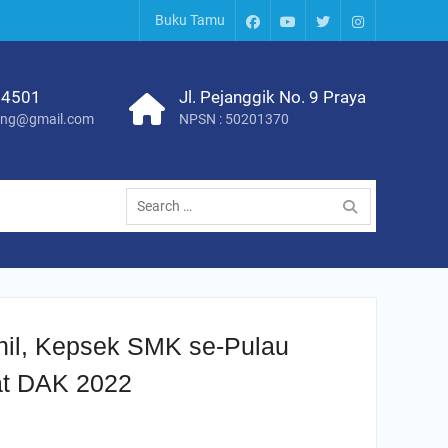
Buku Tamu
Facebook
Youtube
Twitter
Instagram
54501
Jl. Pejanggik No. 9 Praya
eng@gmail.com
NPSN : 50201370
Search
for:
nil, Kepsek SMK se-Pulau
t DAK 2022