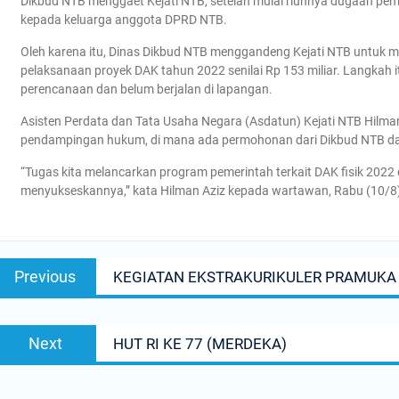
Dikbud NTB menggaet Kejati NTB, setelah mulai riuhnya dugaan pemb
kepada keluarga anggota DPRD NTB.
Oleh karena itu, Dinas Dikbud NTB menggandeng Kejati NTB untu
pelaksanaan proyek DAK tahun 2022 senilai Rp 153 miliar. Langkah
perencanaan dan belum berjalan di lapangan.
Asisten Perdata dan Tata Usaha Negara (Asdatun) Kejati NTB Hilma
pendampingan hukum, di mana ada permohonan dari Dikbud NTB dar
“Tugas kita melancarkan program pemerintah terkait DAK fisik 202
menyukseskannya,” kata Hilman Aziz kepada wartawan, Rabu (10/8) l
Post
Previous
Previous
KEGIATAN EKSTRAKURIKULER PRAMUKA
navigation
post:
Next
Next
HUT RI KE 77 (MERDEKA)
post: