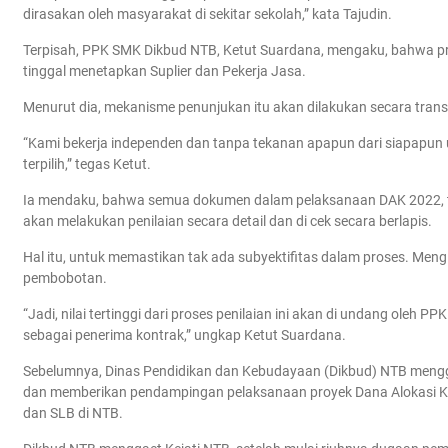
dirasakan oleh masyarakat di sekitar sekolah,” kata Tajudin.
Terpisah, PPK SMK Dikbud NTB, Ketut Suardana, mengaku, bahwa pr
tinggal menetapkan Suplier dan Pekerja Jasa.
Menurut dia, mekanisme penunjukan itu akan dilakukan secara tran
“Kami bekerja independen dan tanpa tekanan apapun dari siapapun 
terpilih,” tegas Ketut.
Ia mendaku, bahwa semua dokumen dalam pelaksanaan DAK 2022, tel
akan melakukan penilaian secara detail dan di cek secara berlapis.
Hal itu, untuk memastikan tak ada subyektifitas dalam proses. Men
pembobotan.
“Jadi, nilai tertinggi dari proses penilaian ini akan di undang oleh
sebagai penerima kontrak,” ungkap Ketut Suardana.
Sebelumnya, Dinas Pendidikan dan Kebudayaan (Dikbud) NTB mengg
dan memberikan pendampingan pelaksanaan proyek Dana Alokasi Kh
dan SLB di NTB.