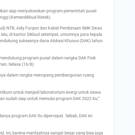
ikan siap menyukseskan program pemerintah pusat
inggi (Kemendikbud Ristek).
bud) NTB, Aidy Furqon dan Kabid Pembinaan SMK Dinas
lalu, di kantor Dikbud setempat, umumnya para kepala
mendukung suksesnya dana Alokasi Khusus (DAK) tahun
 mendukung program pusat dalam rangka DAK Fisik
han, Selasa (16/8).
haknya dalam rangka menopang pembangunan ruang
ikum untuk menjadi laboratorium energi untuk siswa.
gan sudah siap untuk memulai program DAK 2022 itu,”
anya program DAK itu dipercepat. Sebab, DAK ini
bid. Ini, karena manfaatnya sangat besar yang bisa juga