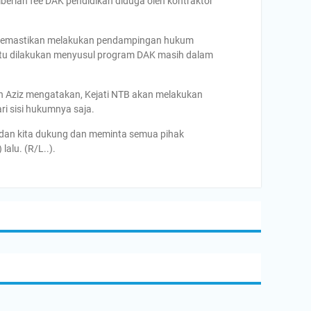
erian fee DAK pendidikan diduga oleh kontraktor
k memastikan melakukan pendampingan hukum
 itu dilakukan menyusul program DAK masih dalam
n Aziz mengatakan, Kejati NTB akan melakukan
i sisi hukumnya saja.
2 dan kita dukung dan meminta semua pihak
alu. (R/L..).