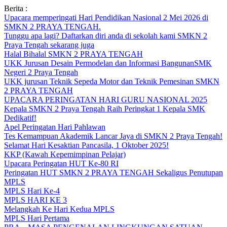
Skip
Berita :
to
Upacara memperingati Hari Pendidikan Nasional 2 Mei 2026 di
content
SMKN 2 PRAYA TENGAH.
Tunggu apa lagi? Daftarkan diri anda di sekolah kami SMKN 2
Praya Tengah sekarang juga
Halal Bihalal SMKN 2 PRAYA TENGAH
UKK Jurusan Desain Permodelan dan Informasi BangunanSMK
Negeri 2 Praya Tengah
UKK jurusan Teknik Sepeda Motor dan Teknik Pemesinan SMKN
2 PRAYA TENGAH
UPACARA PERINGATAN HARI GURU NASIONAL 2025
Kepala SMKN 2 Praya Tengah Raih Peringkat 1 Kepala SMK
Dedikatif!
Apel Peringatan Hari Pahlawan
Tes Kemampuan Akademik Lancar Jaya di SMKN 2 Praya Tengah!
Selamat Hari Kesaktian Pancasila, 1 Oktober 2025!
KKP (Kawah Kepemimpinan Pelajar)
Upacara Peringatan HUT Ke-80 RI
Peringatan HUT SMKN 2 PRAYA TENGAH Sekaligus Penutupan
MPLS
MPLS Hari Ke-4
MPLS HARI KE 3
Melangkah Ke Hari Kedua MPLS
MPLS Hari Pertama