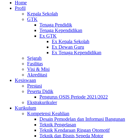
Home
Profil
Kepala Sekolah
GTK
Tenaga Pendidik
Tenaga Kependidikan
Ex GTK
Ex Kepala Sekolah
Ex Dewan Guru
Ex Tenaga Kependidikan
Sejarah
Fasilitas
Visi & Misi
Akreditasi
Kesiswaan
Prestasi
Peserta Didik
Pengurus OSIS Periode 2021/2022
Ekstrakurikuler
Kurikulum
Kompetensi Keahlian
Desain Pemodelan dan Informasi Bangunan
Teknik Pengelasan
Teknik Kendaraan Ringan Otomotif
Teknik dan Bisnis Sepeda Motor