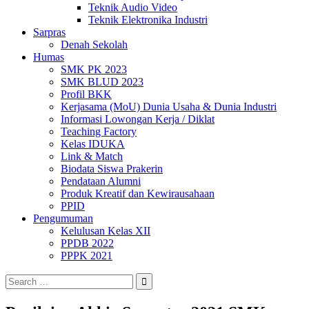
Teknik Audio Video
Teknik Elektronika Industri
Sarpras
Denah Sekolah
Humas
SMK PK 2023
SMK BLUD 2023
Profil BKK
Kerjasama (MoU) Dunia Usaha & Dunia Industri
Informasi Lowongan Kerja / Diklat
Teaching Factory
Kelas IDUKA
Link & Match
Biodata Siswa Prakerin
Pendataan Alumni
Produk Kreatif dan Kewirausahaan
PPID
Pengumuman
Kelulusan Kelas XII
PPDB 2022
PPPK 2021
Search
for: