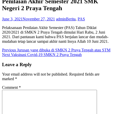
Penilaian Akhir Semester 2021 SMK
Negeri 2 Praya Tengah
June 3, 2021
November 27, 2021
admin
Berita
,
PAS
Pelaksanaan Penilaian Akhir Semester (PAS) Tahun Diklat
2020/2021 di SMKN 2 Praya Tengah dimulai Hari Rabu, 2 Juni
2021. Dari pantauan kami bahwa PAS berjalan lancar dan mudah-
mudahan tetap lancar sampai akhir nanti Insya Allah 10 Juni 2021.
Post
Previous
Previous
Jurusan yang dibuka di SMKN 2 Praya Tengah atau STM
Next
post:
Next
Vaksinasi Covid-19 SMKN 2 Praya Tengah
navigation
post:
Leave a Reply
Your email address will not be published.
Required fields are
marked
*
Comment
*