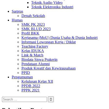
Teknik Audio Video
Teknik Elektronika Industri
Sarpras
Denah Sekolah
Humas
SMK PK 2023
SMK BLUD 2023
Profil BKK
Kerjasama (MoU) Dunia Usaha & Dunia Industri
Informasi Lowongan Kerja / Diklat
Teaching Factory
Kelas IDUKA
Link & Match
Biodata Siswa Prakerin
Pendataan Alumni
Produk Kreatif dan Kewirausahaan
PPID
Pengumuman
Kelulusan Kelas XII
PPDB 2022
PPPK 2021
Search
for: