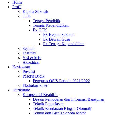
Home
Profil
Kepala Sekolah
GTK
Tenaga Pendidik
Tenaga Kependidikan
Ex GTK
Ex Kepala Sekolah
Ex Dewan Guru
Ex Tenaga Kependidikan
Sejarah
Fasilitas
Visi & Misi
Akreditasi
Kesiswaan
Prestasi
Peserta Didik
Pengurus OSIS Periode 2021/2022
Ekstrakurikuler
Kurikulum
Kompetensi Keahlian
Desain Pemodelan dan Informasi Bangunan
Teknik Pengelasan
Teknik Kendaraan Ringan Otomotif
Teknik dan Bisnis Sepeda Motor