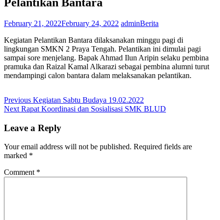
Pelantikan Bantara
February 21, 2022
February 24, 2022
admin
Berita
Kegiatan Pelantikan Bantara dilaksanakan minggu pagi di
lingkungan SMKN 2 Praya Tengah. Pelantikan ini dimulai pagi
sampai sore menjelang. Bapak Ahmad Ilun Aripin selaku pembina
pramuka dan Raizal Kamal Alkarazi sebagai pembina alumni turut
mendampingi calon bantara dalam melaksanakan pelantikan.
Post
Previous
Previous
Kegiatan Sabtu Budaya 19.02.2022
Next
post:
Next
Rapat Koordinasi dan Sosialisasi SMK BLUD
navigation
post:
Leave a Reply
Your email address will not be published.
Required fields are
marked
*
Comment
*