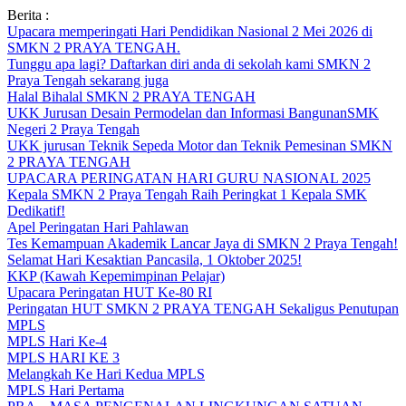
Skip
Berita :
to
Upacara memperingati Hari Pendidikan Nasional 2 Mei 2026 di
content
SMKN 2 PRAYA TENGAH.
Tunggu apa lagi? Daftarkan diri anda di sekolah kami SMKN 2
Praya Tengah sekarang juga
Halal Bihalal SMKN 2 PRAYA TENGAH
UKK Jurusan Desain Permodelan dan Informasi BangunanSMK
Negeri 2 Praya Tengah
UKK jurusan Teknik Sepeda Motor dan Teknik Pemesinan SMKN
2 PRAYA TENGAH
UPACARA PERINGATAN HARI GURU NASIONAL 2025
Kepala SMKN 2 Praya Tengah Raih Peringkat 1 Kepala SMK
Dedikatif!
Apel Peringatan Hari Pahlawan
Tes Kemampuan Akademik Lancar Jaya di SMKN 2 Praya Tengah!
Selamat Hari Kesaktian Pancasila, 1 Oktober 2025!
KKP (Kawah Kepemimpinan Pelajar)
Upacara Peringatan HUT Ke-80 RI
Peringatan HUT SMKN 2 PRAYA TENGAH Sekaligus Penutupan
MPLS
MPLS Hari Ke-4
MPLS HARI KE 3
Melangkah Ke Hari Kedua MPLS
MPLS Hari Pertama