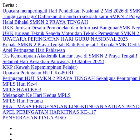
Skip
Berita :
to
Upacara memperingati Hari Pendidikan Nasional 2 Mei 2026 d
content
Tunggu apa lagi? Daftarkan diri anda di sekolah kami SMKN 2 Pray
Halal Bihalal SMKN 2 PRAYA TENGAH
UKK Jurusan Desain Permodelan dan Informasi BangunanSMK Nege
UKK jurusan Teknik Sepeda Motor dan Teknik Pemesinan SMK
UPACARA PERINGATAN HARI GURU NASIONAL 2025
Kepala SMKN 2 Praya Tengah Raih Peringkat 1 Kepala SMK Dedika
Apel Peringatan Hari Pahlawan
Tes Kemampuan Akademik Lancar Jaya di SMKN 2 Praya Tengah!
Selamat Hari Kesaktian Pancasila, 1 Oktober 2025!
KKP (Kawah Kepemimpinan Pelajar)
Upacara Peringatan HUT Ke-80 RI
Peringatan HUT SMKN 2 PRAYA TENGAH Sekaligus Penutupan
MPLS Hari Ke-4
MPLS HARI KE 3
Melangkah Ke Hari Kedua MPLS
MPLS Hari Pertama
PRA – MASA PENGENALAN LINGKUNGAN SATUAN PENDI
APEL PERINGATAN HARKITNAS KE-117
PENYERAHAN PIALA AiSO
Facebook
Youtube
Twitter