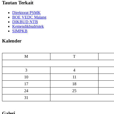
Tautan Terkait
Direktorat PSMK
BOE VEDC Malang
DIKBUD NTB
Kemendikbudristek
SIMPKB
Kalender
M
T
3
4
10
11
17
18
24
25
31
Galeri