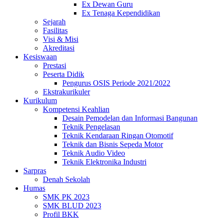
Ex Dewan Guru
Ex Tenaga Kependidikan
Sejarah
Fasilitas
Visi & Misi
Akreditasi
Kesiswaan
Prestasi
Peserta Didik
Pengurus OSIS Periode 2021/2022
Ekstrakurikuler
Kurikulum
Kompetensi Keahlian
Desain Pemodelan dan Informasi Bangunan
Teknik Pengelasan
Teknik Kendaraan Ringan Otomotif
Teknik dan Bisnis Sepeda Motor
Teknik Audio Video
Teknik Elektronika Industri
Sarpras
Denah Sekolah
Humas
SMK PK 2023
SMK BLUD 2023
Profil BKK