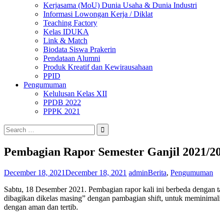
Kerjasama (MoU) Dunia Usaha & Dunia Industri
Informasi Lowongan Kerja / Diklat
Teaching Factory
Kelas IDUKA
Link & Match
Biodata Siswa Prakerin
Pendataan Alumni
Produk Kreatif dan Kewirausahaan
PPID
Pengumuman
Kelulusan Kelas XII
PPDB 2022
PPPK 2021
Search
for:
Pembagian Rapor Semester Ganjil 2021/2
December 18, 2021
December 18, 2021
admin
Berita
,
Pengumuman
Sabtu, 18 Desember 2021. Pembagian rapor kali ini berbeda dengan 
dibagikan dikelas masing” dengan pambagian shift, untuk meminimalis
dengan aman dan tertib.