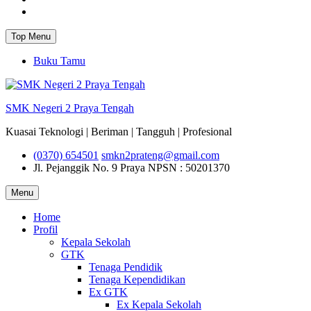
Instagram
Top Menu
Buku Tamu
SMK Negeri 2 Praya Tengah
Kuasai Teknologi | Beriman | Tangguh | Profesional
(0370) 654501
smkn2prateng@gmail.com
Jl. Pejanggik No. 9 Praya
NPSN : 50201370
Menu
Home
Profil
Kepala Sekolah
GTK
Tenaga Pendidik
Tenaga Kependidikan
Ex GTK
Ex Kepala Sekolah