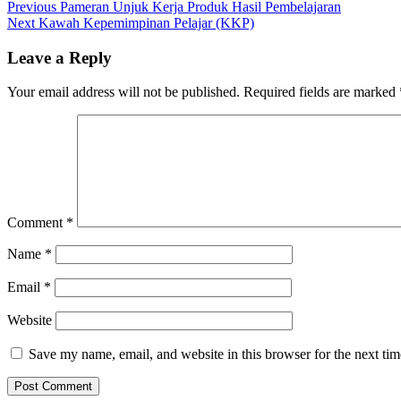
Post
Previous
Previous
Pameran Unjuk Kerja Produk Hasil Pembelajaran
Next
post:
Next
Kawah Kepemimpinan Pelajar (KKP)
navigation
post:
Leave a Reply
Your email address will not be published.
Required fields are marked
Comment
*
Name
*
Email
*
Website
Save my name, email, and website in this browser for the next ti