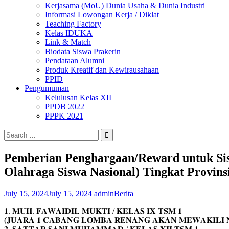
Kerjasama (MoU) Dunia Usaha & Dunia Industri
Informasi Lowongan Kerja / Diklat
Teaching Factory
Kelas IDUKA
Link & Match
Biodata Siswa Prakerin
Pendataan Alumni
Produk Kreatif dan Kewirausahaan
PPID
Pengumuman
Kelulusan Kelas XII
PPDB 2022
PPPK 2021
Search
for:
Pemberian Penghargaan/Reward untuk S
Olahraga Siswa Nasional) Tingkat Provins
July 15, 2024
July 15, 2024
admin
Berita
𝟏. 𝐌𝐔𝐇. 𝐅𝐀𝐖𝐀𝐈𝐃𝐈𝐋 𝐌𝐔𝐊𝐓𝐈 / 𝐊𝐄𝐋𝐀𝐒 𝐈𝐗 𝐓𝐒𝐌 𝟏
(𝐉𝐔𝐀𝐑𝐀 𝟏 𝐂𝐀𝐁𝐀𝐍𝐆 𝐋𝐎𝐌𝐁𝐀 𝐑𝐄𝐍𝐀𝐍𝐆 𝐀𝐊𝐀𝐍 𝐌𝐄𝐖𝐀𝐊𝐈𝐋𝐈 