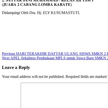
𝟐. 𝐒𝐀𝐓𝐓𝐀𝐑 𝐒𝐀𝐍𝐈 𝐌𝐔𝐇𝐀𝐌𝐌𝐀𝐃 / 𝐊𝐄𝐋𝐀𝐒 𝐗𝐈𝐈 𝐓𝐒𝐌 𝟏
(𝐉𝐔𝐀𝐑𝐀 𝟐 𝐂𝐀𝐁𝐀𝐍𝐆 𝐋𝐎𝐌𝐁𝐀 𝐊𝐀𝐑𝐀𝐓𝐄)
Didampingi Oleh Dra. Hj. ELY KUSUMASTUTI.
Post
Previous
Previous
HARI TERAKHIR DAFTAR ULANG SISWA SMKN 2 
Next
post:
Next
APEL Sekaligus Pembukaan MPLS untuk Siswa Baru SMK
navigation
post:
Leave a Reply
Your email address will not be published.
Required fields are marked