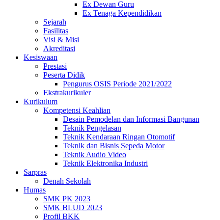
Ex Dewan Guru
Ex Tenaga Kependidikan
Sejarah
Fasilitas
Visi & Misi
Akreditasi
Kesiswaan
Prestasi
Peserta Didik
Pengurus OSIS Periode 2021/2022
Ekstrakurikuler
Kurikulum
Kompetensi Keahlian
Desain Pemodelan dan Informasi Bangunan
Teknik Pengelasan
Teknik Kendaraan Ringan Otomotif
Teknik dan Bisnis Sepeda Motor
Teknik Audio Video
Teknik Elektronika Industri
Sarpras
Denah Sekolah
Humas
SMK PK 2023
SMK BLUD 2023
Profil BKK