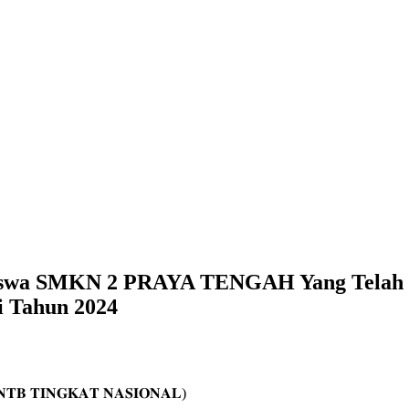
iswa SMKN 2 PRAYA TENGAH Yang Telah 
i Tahun 2024
𝐓𝐁 𝐓𝐈𝐍𝐆𝐊𝐀𝐓 𝐍𝐀𝐒𝐈𝐎𝐍𝐀𝐋)