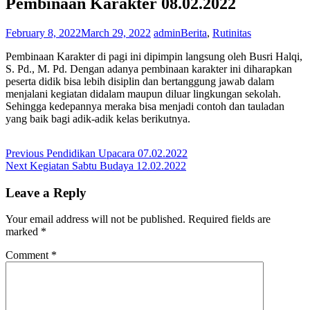
Pembinaan Karakter 08.02.2022
February 8, 2022
March 29, 2022
admin
Berita
,
Rutinitas
Pembinaan Karakter di pagi ini dipimpin langsung oleh Busri Halqi,
S. Pd., M. Pd. Dengan adanya pembinaan karakter ini diharapkan
peserta didik bisa lebih disiplin dan bertanggung jawab dalam
menjalani kegiatan didalam maupun diluar lingkungan sekolah.
Sehingga kedepannya meraka bisa menjadi contoh dan tauladan
yang baik bagi adik-adik kelas berikutnya.
Post
Previous
Previous
Pendidikan Upacara 07.02.2022
Next
post:
Next
Kegiatan Sabtu Budaya 12.02.2022
navigation
post:
Leave a Reply
Your email address will not be published.
Required fields are
marked
*
Comment
*