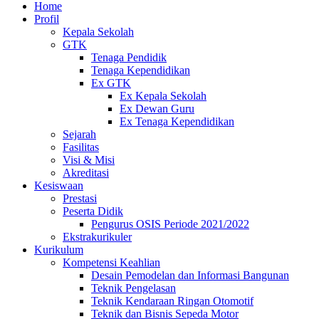
Home
Profil
Kepala Sekolah
GTK
Tenaga Pendidik
Tenaga Kependidikan
Ex GTK
Ex Kepala Sekolah
Ex Dewan Guru
Ex Tenaga Kependidikan
Sejarah
Fasilitas
Visi & Misi
Akreditasi
Kesiswaan
Prestasi
Peserta Didik
Pengurus OSIS Periode 2021/2022
Ekstrakurikuler
Kurikulum
Kompetensi Keahlian
Desain Pemodelan dan Informasi Bangunan
Teknik Pengelasan
Teknik Kendaraan Ringan Otomotif
Teknik dan Bisnis Sepeda Motor