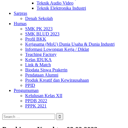
Teknik Audio Video
Teknik Elektronika Industri
Sarpras
Denah Sekolah
Humas
SMK PK 2023
SMK BLUD 2023
Profil BKK
Kerjasama (MoU) Dunia Usaha & Dunia Industri
Informasi Lowongan Kerja / Diklat
Teaching Factory
Kelas IDUKA
Link & Match
Biodata Siswa Prakerin
Pendataan Alumni
Produk Kreatif dan Kewirausahaan
PPID
Pengumuman
Kelulusan Kelas XII
PPDB 2022
PPPK 2021
Search
for: