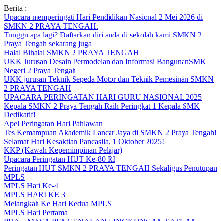
Skip
Berita :
to
Upacara memperingati Hari Pendidikan Nasional 2 Mei 2026 di
content
SMKN 2 PRAYA TENGAH.
Tunggu apa lagi? Daftarkan diri anda di sekolah kami SMKN 2
Praya Tengah sekarang juga
Halal Bihalal SMKN 2 PRAYA TENGAH
UKK Jurusan Desain Permodelan dan Informasi BangunanSMK
Negeri 2 Praya Tengah
UKK jurusan Teknik Sepeda Motor dan Teknik Pemesinan SMKN
2 PRAYA TENGAH
UPACARA PERINGATAN HARI GURU NASIONAL 2025
Kepala SMKN 2 Praya Tengah Raih Peringkat 1 Kepala SMK
Dedikatif!
Apel Peringatan Hari Pahlawan
Tes Kemampuan Akademik Lancar Jaya di SMKN 2 Praya Tengah!
Selamat Hari Kesaktian Pancasila, 1 Oktober 2025!
KKP (Kawah Kepemimpinan Pelajar)
Upacara Peringatan HUT Ke-80 RI
Peringatan HUT SMKN 2 PRAYA TENGAH Sekaligus Penutupan
MPLS
MPLS Hari Ke-4
MPLS HARI KE 3
Melangkah Ke Hari Kedua MPLS
MPLS Hari Pertama