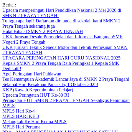
Skip
Berita :
to
Upacara memperingati Hari Pendidikan Nasional 2 Mei 2026 di
content
SMKN 2 PRAYA TENGAH.
Tunggu apa lagi? Daftarkan diri anda di sekolah kami SMKN 2
Praya Tengah sekarang juga
Halal Bihalal SMKN 2 PRAYA TENGAH
UKK Jurusan Desain Permodelan dan Informasi BangunanSMK
Negeri 2 Praya Tengah
UKK jurusan Teknik Sepeda Motor dan Teknik Pemesinan SMKN
2 PRAYA TENGAH
UPACARA PERINGATAN HARI GURU NASIONAL 2025
Kepala SMKN 2 Praya Tengah Raih Peringkat 1 Kepala SMK
Dedikatif!
Apel Peringatan Hari Pahlawan
Tes Kemampuan Akademik Lancar Jaya di SMKN 2 Praya Tengah!
Selamat Hari Kesaktian Pancasila, 1 Oktober 2025!
KKP (Kawah Kepemimpinan Pelajar)
Upacara Peringatan HUT Ke-80 RI
Peringatan HUT SMKN 2 PRAYA TENGAH Sekaligus Penutupan
MPLS
MPLS Hari Ke-4
MPLS HARI KE 3
Melangkah Ke Hari Kedua MPLS
MPLS Hari Pertama