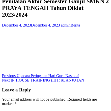
Penilaian Akhir Semester Ganjil SMKN 2
PRAYA TENGAH Tahun Diklat
2023/2024
December 4, 2023
December 4, 2023
admin
Berita
Post
Previous
Previous
Upacara Peringatan Hari Guru Nasional
Next
post:
Next
IN HOUSE TRAINING (IHT) #LANJUTAN
navigation
post:
Leave a Reply
Your email address will not be published.
Required fields are
marked
*