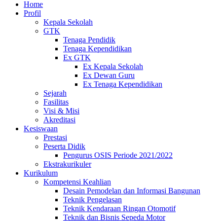
Home
Profil
Kepala Sekolah
GTK
Tenaga Pendidik
Tenaga Kependidikan
Ex GTK
Ex Kepala Sekolah
Ex Dewan Guru
Ex Tenaga Kependidikan
Sejarah
Fasilitas
Visi & Misi
Akreditasi
Kesiswaan
Prestasi
Peserta Didik
Pengurus OSIS Periode 2021/2022
Ekstrakurikuler
Kurikulum
Kompetensi Keahlian
Desain Pemodelan dan Informasi Bangunan
Teknik Pengelasan
Teknik Kendaraan Ringan Otomotif
Teknik dan Bisnis Sepeda Motor