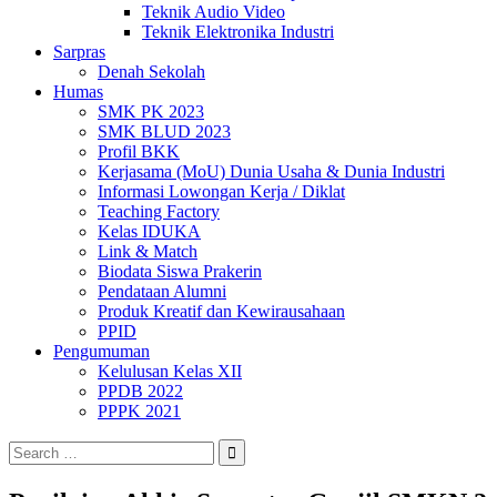
Teknik Audio Video
Teknik Elektronika Industri
Sarpras
Denah Sekolah
Humas
SMK PK 2023
SMK BLUD 2023
Profil BKK
Kerjasama (MoU) Dunia Usaha & Dunia Industri
Informasi Lowongan Kerja / Diklat
Teaching Factory
Kelas IDUKA
Link & Match
Biodata Siswa Prakerin
Pendataan Alumni
Produk Kreatif dan Kewirausahaan
PPID
Pengumuman
Kelulusan Kelas XII
PPDB 2022
PPPK 2021
Search
for: