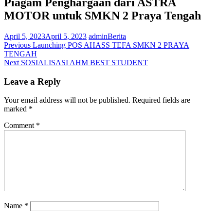
Piagam Penghargaan dari ASTRA
MOTOR untuk SMKN 2 Praya Tengah
April 5, 2023
April 5, 2023
admin
Berita
Post
Previous
Previous
Launching POS AHASS TEFA SMKN 2 PRAYA
post:
TENGAH
navigation
Next
Next
SOSIALISASI AHM BEST STUDENT
post:
Leave a Reply
Your email address will not be published.
Required fields are
marked
*
Comment
*
Name
*