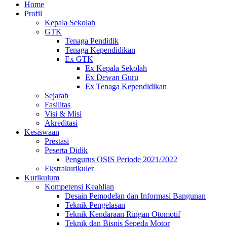
Home
Profil
Kepala Sekolah
GTK
Tenaga Pendidik
Tenaga Kependidikan
Ex GTK
Ex Kepala Sekolah
Ex Dewan Guru
Ex Tenaga Kependidikan
Sejarah
Fasilitas
Visi & Misi
Akreditasi
Kesiswaan
Prestasi
Peserta Didik
Pengurus OSIS Periode 2021/2022
Ekstrakurikuler
Kurikulum
Kompetensi Keahlian
Desain Pemodelan dan Informasi Bangunan
Teknik Pengelasan
Teknik Kendaraan Ringan Otomotif
Teknik dan Bisnis Sepeda Motor