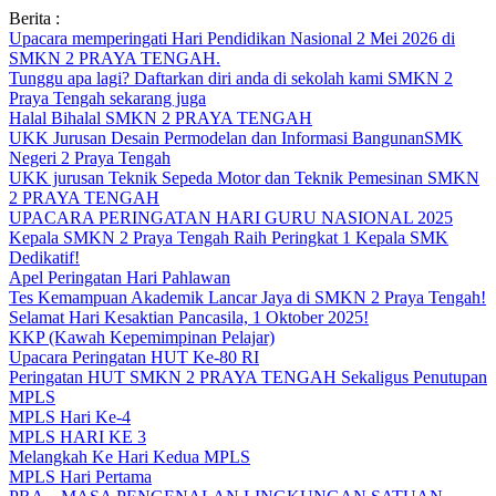
Skip
Berita :
to
Upacara memperingati Hari Pendidikan Nasional 2 Mei 2026 di
content
SMKN 2 PRAYA TENGAH.
Tunggu apa lagi? Daftarkan diri anda di sekolah kami SMKN 2
Praya Tengah sekarang juga
Halal Bihalal SMKN 2 PRAYA TENGAH
UKK Jurusan Desain Permodelan dan Informasi BangunanSMK
Negeri 2 Praya Tengah
UKK jurusan Teknik Sepeda Motor dan Teknik Pemesinan SMKN
2 PRAYA TENGAH
UPACARA PERINGATAN HARI GURU NASIONAL 2025
Kepala SMKN 2 Praya Tengah Raih Peringkat 1 Kepala SMK
Dedikatif!
Apel Peringatan Hari Pahlawan
Tes Kemampuan Akademik Lancar Jaya di SMKN 2 Praya Tengah!
Selamat Hari Kesaktian Pancasila, 1 Oktober 2025!
KKP (Kawah Kepemimpinan Pelajar)
Upacara Peringatan HUT Ke-80 RI
Peringatan HUT SMKN 2 PRAYA TENGAH Sekaligus Penutupan
MPLS
MPLS Hari Ke-4
MPLS HARI KE 3
Melangkah Ke Hari Kedua MPLS
MPLS Hari Pertama