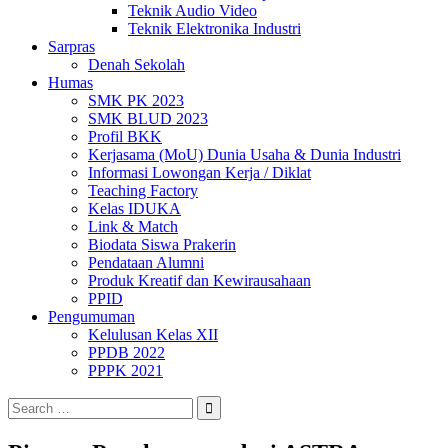
Teknik Audio Video
Teknik Elektronika Industri
Sarpras
Denah Sekolah
Humas
SMK PK 2023
SMK BLUD 2023
Profil BKK
Kerjasama (MoU) Dunia Usaha & Dunia Industri
Informasi Lowongan Kerja / Diklat
Teaching Factory
Kelas IDUKA
Link & Match
Biodata Siswa Prakerin
Pendataan Alumni
Produk Kreatif dan Kewirausahaan
PPID
Pengumuman
Kelulusan Kelas XII
PPDB 2022
PPPK 2021
Search
for: