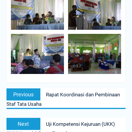
PENYERAHAN PIALA AiSO
Upacara memperingati Hari
Pendidikan Nasional 2 Mei
2026 di SMKN 2 PRAYA
TENGAH.
Post
Previous
Previous
Rapat Koordinasi dan Pembinaan
navigation
post:
Staf Tata Usaha
Next
Next
Uji Kompetensi Kejuruan (UKK)
post: