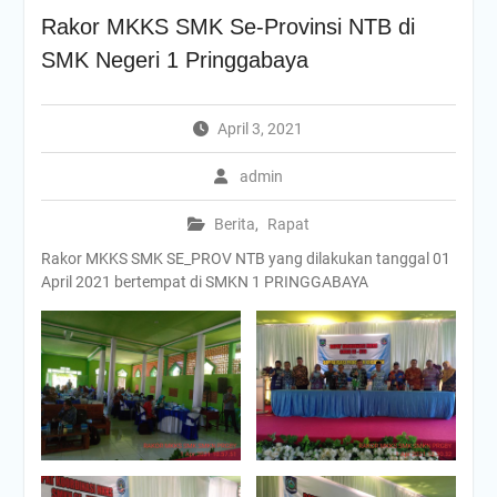
Selamat Hari Kesaktian
Rakor MKKS SMK Se-Provinsi NTB di
Pancasila, 1 Oktober 2025!
SMK Negeri 1 Pringgabaya
KKP (Kawah
Kepemimpinan Pelajar)
Upacara Peringatan HUT
April 3, 2021
Ke-80 RI
Peringatan HUT SMKN 2
admin
PRAYA TENGAH Sekaligus
Penutupan MPLS
MPLS Hari Ke-4
Berita
,
Rapat
MPLS HARI KE 3
Rakor MKKS SMK SE_PROV NTB yang dilakukan tanggal 01
Melangkah Ke Hari Kedua
April 2021 bertempat di SMKN 1 PRINGGABAYA
MPLS
MPLS Hari Pertama
PRA – MASA PENGENALAN
LINGKUNGAN SATUAN
PENDIDIKAN RAMAH SMKN
2 PRAYA TENGAH TAHUN
PELAJARAN 2025/2026
APEL PERINGATAN
HARKITNAS KE-117