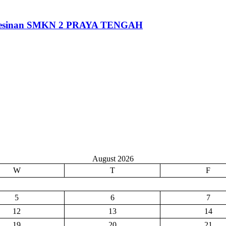
Pemesinan SMKN 2 PRAYA TENGAH
August 2026
W
T
F
5
6
7
12
13
14
19
20
21