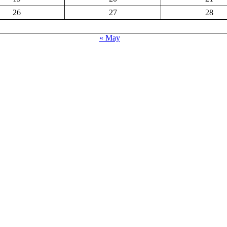
26
27
28
« May