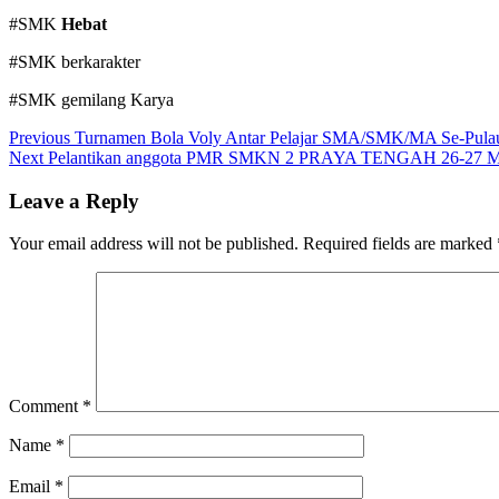
#SMK
Hebat
#SMK berkarakter
#SMK gemilang Karya
Post
Previous
Previous
Turnamen Bola Voly Antar Pelajar SMA/SMK/MA Se-Pul
Next
post:
Next
Pelantikan anggota PMR SMKN 2 PRAYA TENGAH 26-27 Ma
navigation
post:
Leave a Reply
Your email address will not be published.
Required fields are marked
Comment
*
Name
*
Email
*