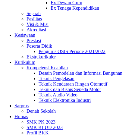
Ex Dewan Guru
Ex Tenaga Kependidikan
Sejarah
Fasilitas
Visi & Misi
Akreditasi
Kesiswaan
Prestasi
Peserta Didik
Pengurus OSIS Periode 2021/2022
Ekstrakurikuler
Kurikulum
Kompetensi Keahlian
Desain Pemodelan dan Informasi Bangunan
Teknik Pengelasan
Teknik Kendaraan Ringan Otomotif
Teknik dan Bisnis Sepeda Motor
Teknik Audio Video
Teknik Elektronika Industri
Sarpras
Denah Sekolah
Humas
SMK PK 2023
SMK BLUD 2023
Profil BKK