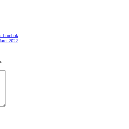
au Lombok
ret 2022
*