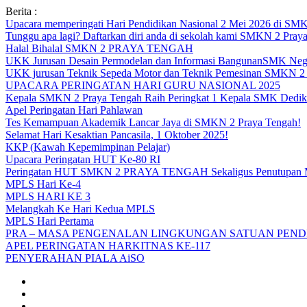
Skip
Berita :
to
Upacara memperingati Hari Pendidikan Nasional 2 Mei 2026 d
content
Tunggu apa lagi? Daftarkan diri anda di sekolah kami SMKN 2 Pray
Halal Bihalal SMKN 2 PRAYA TENGAH
UKK Jurusan Desain Permodelan dan Informasi BangunanSMK Nege
UKK jurusan Teknik Sepeda Motor dan Teknik Pemesinan SMK
UPACARA PERINGATAN HARI GURU NASIONAL 2025
Kepala SMKN 2 Praya Tengah Raih Peringkat 1 Kepala SMK Dedika
Apel Peringatan Hari Pahlawan
Tes Kemampuan Akademik Lancar Jaya di SMKN 2 Praya Tengah!
Selamat Hari Kesaktian Pancasila, 1 Oktober 2025!
KKP (Kawah Kepemimpinan Pelajar)
Upacara Peringatan HUT Ke-80 RI
Peringatan HUT SMKN 2 PRAYA TENGAH Sekaligus Penutupan
MPLS Hari Ke-4
MPLS HARI KE 3
Melangkah Ke Hari Kedua MPLS
MPLS Hari Pertama
PRA – MASA PENGENALAN LINGKUNGAN SATUAN PENDI
APEL PERINGATAN HARKITNAS KE-117
PENYERAHAN PIALA AiSO
Facebook
Youtube
Twitter