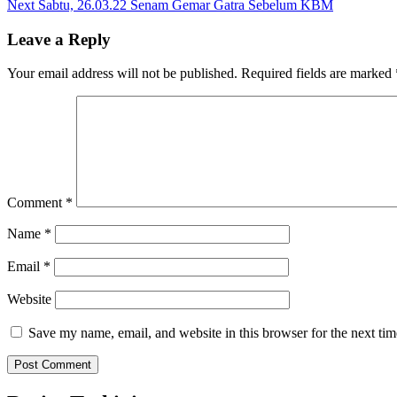
Next
post:
Next
Sabtu, 26.03.22 Senam Gemar Gatra Sebelum KBM
navigation
post:
Leave a Reply
Your email address will not be published.
Required fields are marked
Comment
*
Name
*
Email
*
Website
Save my name, email, and website in this browser for the next ti