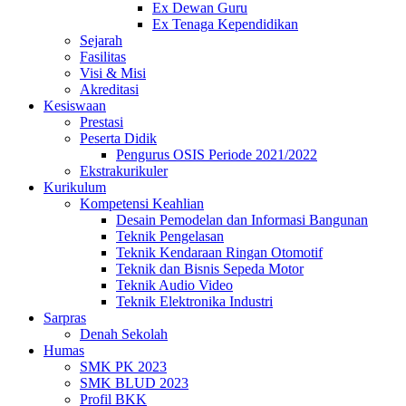
Ex Dewan Guru
Ex Tenaga Kependidikan
Sejarah
Fasilitas
Visi & Misi
Akreditasi
Kesiswaan
Prestasi
Peserta Didik
Pengurus OSIS Periode 2021/2022
Ekstrakurikuler
Kurikulum
Kompetensi Keahlian
Desain Pemodelan dan Informasi Bangunan
Teknik Pengelasan
Teknik Kendaraan Ringan Otomotif
Teknik dan Bisnis Sepeda Motor
Teknik Audio Video
Teknik Elektronika Industri
Sarpras
Denah Sekolah
Humas
SMK PK 2023
SMK BLUD 2023
Profil BKK