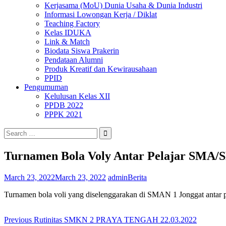
Kerjasama (MoU) Dunia Usaha & Dunia Industri
Informasi Lowongan Kerja / Diklat
Teaching Factory
Kelas IDUKA
Link & Match
Biodata Siswa Prakerin
Pendataan Alumni
Produk Kreatif dan Kewirausahaan
PPID
Pengumuman
Kelulusan Kelas XII
PPDB 2022
PPPK 2021
Search
for:
Turnamen Bola Voly Antar Pelajar SMA
March 23, 2022
March 23, 2022
admin
Berita
Turnamen bola voli yang diselenggarakan di SMAN 1 Jonggat antar
Post
Previous
Previous
Rutinitas SMKN 2 PRAYA TENGAH 22.03.2022