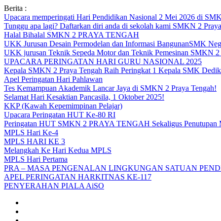
Skip
Berita :
to
Upacara memperingati Hari Pendidikan Nasional 2 Mei 2026 d
content
Tunggu apa lagi? Daftarkan diri anda di sekolah kami SMKN 2 Pray
Halal Bihalal SMKN 2 PRAYA TENGAH
UKK Jurusan Desain Permodelan dan Informasi BangunanSMK Nege
UKK jurusan Teknik Sepeda Motor dan Teknik Pemesinan SMK
UPACARA PERINGATAN HARI GURU NASIONAL 2025
Kepala SMKN 2 Praya Tengah Raih Peringkat 1 Kepala SMK Dedika
Apel Peringatan Hari Pahlawan
Tes Kemampuan Akademik Lancar Jaya di SMKN 2 Praya Tengah!
Selamat Hari Kesaktian Pancasila, 1 Oktober 2025!
KKP (Kawah Kepemimpinan Pelajar)
Upacara Peringatan HUT Ke-80 RI
Peringatan HUT SMKN 2 PRAYA TENGAH Sekaligus Penutupan
MPLS Hari Ke-4
MPLS HARI KE 3
Melangkah Ke Hari Kedua MPLS
MPLS Hari Pertama
PRA – MASA PENGENALAN LINGKUNGAN SATUAN PENDI
APEL PERINGATAN HARKITNAS KE-117
PENYERAHAN PIALA AiSO
Facebook
Youtube
Twitter