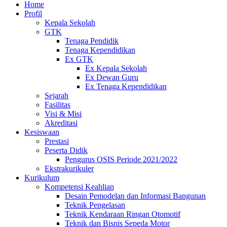
Home
Profil
Kepala Sekolah
GTK
Tenaga Pendidik
Tenaga Kependidikan
Ex GTK
Ex Kepala Sekolah
Ex Dewan Guru
Ex Tenaga Kependidikan
Sejarah
Fasilitas
Visi & Misi
Akreditasi
Kesiswaan
Prestasi
Peserta Didik
Pengurus OSIS Periode 2021/2022
Ekstrakurikuler
Kurikulum
Kompetensi Keahlian
Desain Pemodelan dan Informasi Bangunan
Teknik Pengelasan
Teknik Kendaraan Ringan Otomotif
Teknik dan Bisnis Sepeda Motor