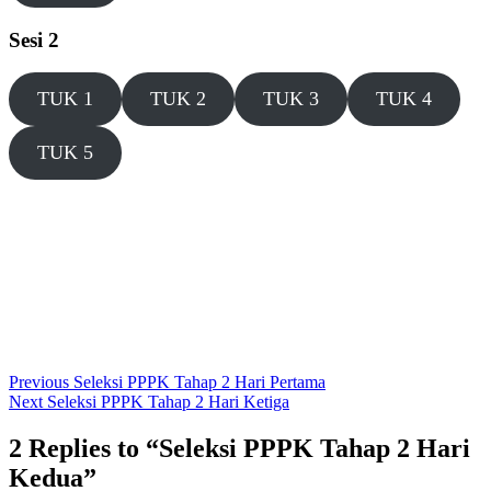
Sesi 2
TUK 1
TUK 2
TUK 3
TUK 4
TUK 5
Post
Previous
Previous
Seleksi PPPK Tahap 2 Hari Pertama
Next
post:
Next
Seleksi PPPK Tahap 2 Hari Ketiga
navigation
post:
2 Replies to “Seleksi PPPK Tahap 2 Hari
Kedua”