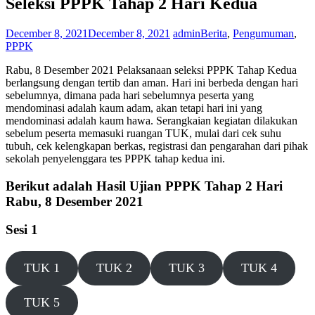
Seleksi PPPK Tahap 2 Hari Kedua
December 8, 2021
December 8, 2021
admin
Berita
,
Pengumuman
,
PPPK
Rabu, 8 Desember 2021 Pelaksanaan seleksi PPPK Tahap Kedua
berlangsung dengan tertib dan aman. Hari ini berbeda dengan hari
sebelumnya, dimana pada hari sebelumnya peserta yang
mendominasi adalah kaum adam, akan tetapi hari ini yang
mendominasi adalah kaum hawa. Serangkaian kegiatan dilakukan
sebelum peserta memasuki ruangan TUK, mulai dari cek suhu
tubuh, cek kelengkapan berkas, registrasi dan pengarahan dari pihak
sekolah penyelenggara tes PPPK tahap kedua ini.
Berikut adalah Hasil Ujian PPPK Tahap 2 Hari
Rabu, 8 Desember 2021
Sesi 1
TUK 1
TUK 2
TUK 3
TUK 4
TUK 5