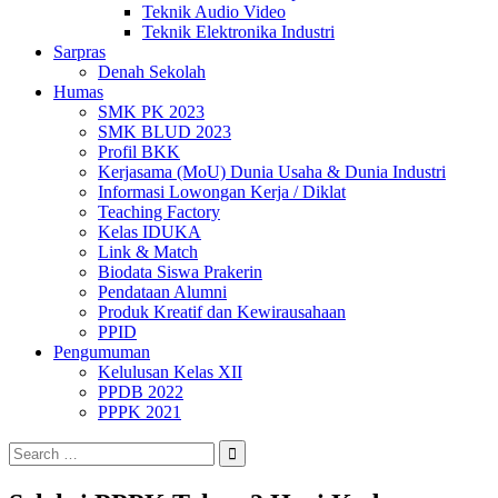
Teknik Audio Video
Teknik Elektronika Industri
Sarpras
Denah Sekolah
Humas
SMK PK 2023
SMK BLUD 2023
Profil BKK
Kerjasama (MoU) Dunia Usaha & Dunia Industri
Informasi Lowongan Kerja / Diklat
Teaching Factory
Kelas IDUKA
Link & Match
Biodata Siswa Prakerin
Pendataan Alumni
Produk Kreatif dan Kewirausahaan
PPID
Pengumuman
Kelulusan Kelas XII
PPDB 2022
PPPK 2021
Search
for: