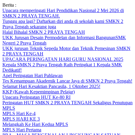
Skip
Berita :
to
Upacara memperingati Hari Pendidikan Nasional 2 Mei 2026 di
content
SMKN 2 PRAYA TENGAH.
Tunggu apa lagi? Daftarkan diri anda di sekolah kami SMKN 2
Praya Tengah sekarang juga
Halal Bihalal SMKN 2 PRAYA TENGAH
UKK Jurusan Desain Permodelan dan Informasi BangunanSMK
Negeri 2 Praya Tengah
UKK jurusan Teknik Sepeda Motor dan Teknik Pemesinan SMKN
2 PRAYA TENGAH
UPACARA PERINGATAN HARI GURU NASIONAL 2025
Kepala SMKN 2 Praya Tengah Raih Peringkat 1 Kepala SMK
Dedikatif!
Apel Peringatan Hari Pahlawan
Tes Kemampuan Akademik Lancar Jaya di SMKN 2 Praya Tengah!
Selamat Hari Kesaktian Pancasila, 1 Oktober 2025!
KKP (Kawah Kepemimpinan Pelajar)
Upacara Peringatan HUT Ke-80 RI
Peringatan HUT SMKN 2 PRAYA TENGAH Sekaligus Penutupan
MPLS
MPLS Hari Ke-4
MPLS HARI KE 3
Melangkah Ke Hari Kedua MPLS
MPLS Hari Pertama