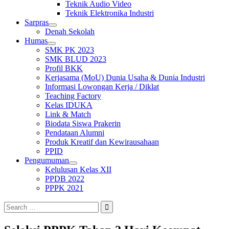
Teknik Audio Video
Teknik Elektronika Industri
Sarpras
expand
Denah Sekolah
child
Humas
menu
expand
SMK PK 2023
child
SMK BLUD 2023
menu
Profil BKK
Kerjasama (MoU) Dunia Usaha & Dunia Industri
Informasi Lowongan Kerja / Diklat
Teaching Factory
Kelas IDUKA
Link & Match
Biodata Siswa Prakerin
Pendataan Alumni
Produk Kreatif dan Kewirausahaan
PPID
Pengumuman
expand
Kelulusan Kelas XII
child
PPDB 2022
menu
PPPK 2021
Search
for: