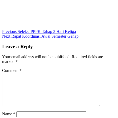
Post
Previous
Previous
Seleksi PPPK Tahap 2 Hari Ketiga
Next
post:
Next
Rapat Koordinasi Awal Semester Genap
navigation
post:
Leave a Reply
Your email address will not be published.
Required fields are
marked
*
Comment
*
Name
*