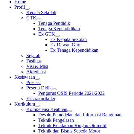
PENYERAHAN PIALA AiSO
Home
Upacara memperingati Hari Pendidikan Nasional 2 Mei 2026 di
Profil
SMKN 2 PRAYA TENGAH.
expand
Kepala Sekolah
child
Tunggu apa lagi? Daftarkan diri anda di sekolah kami SMKN 2
GTK
menu
Praya Tengah sekarang juga
expand
Tenaga Pendidik
child
Tenaga Kependidikan
menu
Ex GTK
expand
Ex Kepala Sekolah
child
Ex Dewan Guru
menu
Ex Tenaga Kependidikan
Sejarah
Fasilitas
Visi & Misi
Akreditasi
Kesiswaan
expand
Prestasi
child
Peserta Didik
menu
expand
Pengurus OSIS Periode 2021/2022
child
Ekstrakurikuler
menu
Kurikulum
expand
Kompetensi Keahlian
child
expand
Desain Pemodelan dan Informasi Bangunan
menu
child
Teknik Pengelasan
menu
Teknik Kendaraan Ringan Otomotif
Teknik dan Bisnis Sepeda Motor