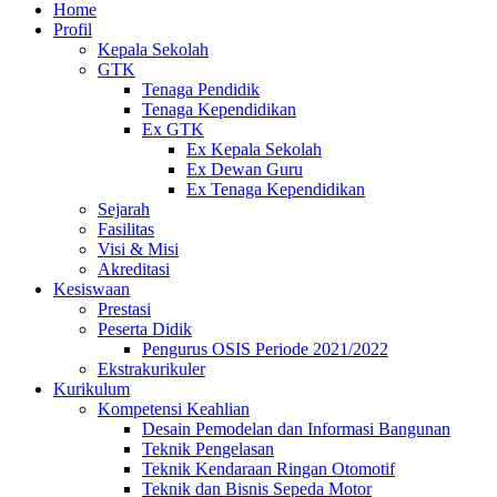
Home
Profil
Kepala Sekolah
GTK
Tenaga Pendidik
Tenaga Kependidikan
Ex GTK
Ex Kepala Sekolah
Ex Dewan Guru
Ex Tenaga Kependidikan
Sejarah
Fasilitas
Visi & Misi
Akreditasi
Kesiswaan
Prestasi
Peserta Didik
Pengurus OSIS Periode 2021/2022
Ekstrakurikuler
Kurikulum
Kompetensi Keahlian
Desain Pemodelan dan Informasi Bangunan
Teknik Pengelasan
Teknik Kendaraan Ringan Otomotif
Teknik dan Bisnis Sepeda Motor