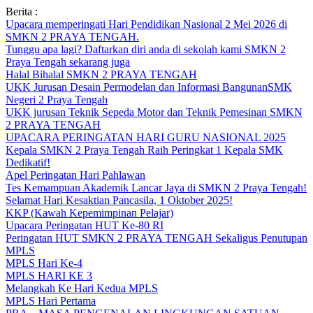
Skip
Berita :
to
Upacara memperingati Hari Pendidikan Nasional 2 Mei 2026 di
content
SMKN 2 PRAYA TENGAH.
Tunggu apa lagi? Daftarkan diri anda di sekolah kami SMKN 2
Praya Tengah sekarang juga
Halal Bihalal SMKN 2 PRAYA TENGAH
UKK Jurusan Desain Permodelan dan Informasi BangunanSMK
Negeri 2 Praya Tengah
UKK jurusan Teknik Sepeda Motor dan Teknik Pemesinan SMKN
2 PRAYA TENGAH
UPACARA PERINGATAN HARI GURU NASIONAL 2025
Kepala SMKN 2 Praya Tengah Raih Peringkat 1 Kepala SMK
Dedikatif!
Apel Peringatan Hari Pahlawan
Tes Kemampuan Akademik Lancar Jaya di SMKN 2 Praya Tengah!
Selamat Hari Kesaktian Pancasila, 1 Oktober 2025!
KKP (Kawah Kepemimpinan Pelajar)
Upacara Peringatan HUT Ke-80 RI
Peringatan HUT SMKN 2 PRAYA TENGAH Sekaligus Penutupan
MPLS
MPLS Hari Ke-4
MPLS HARI KE 3
Melangkah Ke Hari Kedua MPLS
MPLS Hari Pertama