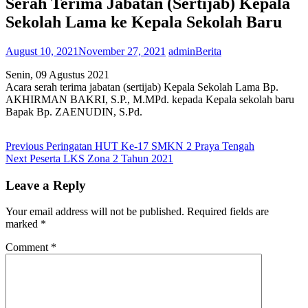
Serah Terima Jabatan (Sertijab) Kepala
Sekolah Lama ke Kepala Sekolah Baru
August 10, 2021
November 27, 2021
admin
Berita
Senin, 09 Agustus 2021
Acara serah terima jabatan (sertijab) Kepala Sekolah Lama Bp.
AKHIRMAN BAKRI, S.P., M.MPd. kepada Kepala sekolah baru
Bapak Bp. ZAENUDIN, S.Pd.
Post
Previous
Previous
Peringatan HUT Ke-17 SMKN 2 Praya Tengah
Next
post:
Next
Peserta LKS Zona 2 Tahun 2021
navigation
post:
Leave a Reply
Your email address will not be published.
Required fields are
marked
*
Comment
*