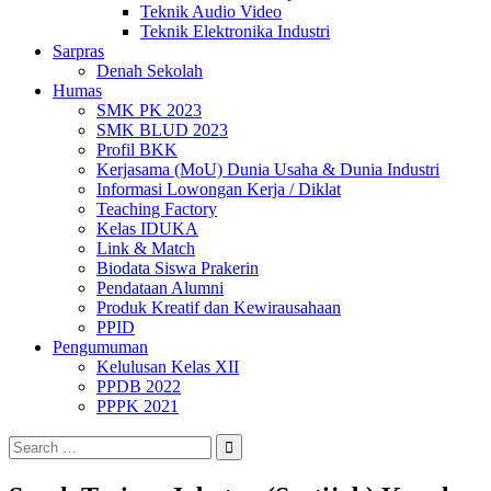
Teknik Audio Video
Teknik Elektronika Industri
Sarpras
Denah Sekolah
Humas
SMK PK 2023
SMK BLUD 2023
Profil BKK
Kerjasama (MoU) Dunia Usaha & Dunia Industri
Informasi Lowongan Kerja / Diklat
Teaching Factory
Kelas IDUKA
Link & Match
Biodata Siswa Prakerin
Pendataan Alumni
Produk Kreatif dan Kewirausahaan
PPID
Pengumuman
Kelulusan Kelas XII
PPDB 2022
PPPK 2021
Search
for: