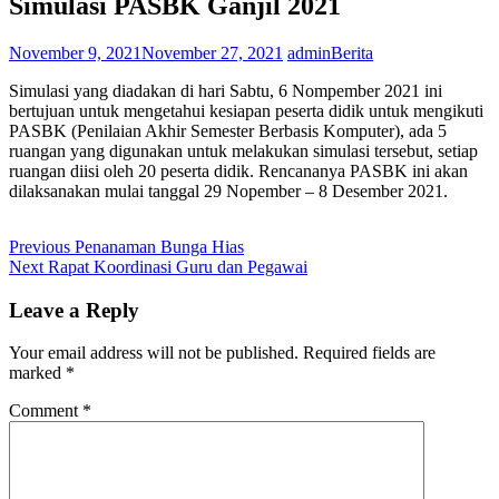
Simulasi PASBK Ganjil 2021
November 9, 2021
November 27, 2021
admin
Berita
Simulasi yang diadakan di hari Sabtu, 6 Nompember 2021 ini
bertujuan untuk mengetahui kesiapan peserta didik untuk mengikuti
PASBK (Penilaian Akhir Semester Berbasis Komputer), ada 5
ruangan yang digunakan untuk melakukan simulasi tersebut, setiap
ruangan diisi oleh 20 peserta didik. Rencananya PASBK ini akan
dilaksanakan mulai tanggal 29 Nopember – 8 Desember 2021.
Post
Previous
Previous
Penanaman Bunga Hias
Next
post:
Next
Rapat Koordinasi Guru dan Pegawai
navigation
post:
Leave a Reply
Your email address will not be published.
Required fields are
marked
*
Comment
*