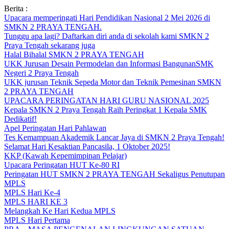
Skip
Berita :
to
Upacara memperingati Hari Pendidikan Nasional 2 Mei 2026 di
content
SMKN 2 PRAYA TENGAH.
Tunggu apa lagi? Daftarkan diri anda di sekolah kami SMKN 2
Praya Tengah sekarang juga
Halal Bihalal SMKN 2 PRAYA TENGAH
UKK Jurusan Desain Permodelan dan Informasi BangunanSMK
Negeri 2 Praya Tengah
UKK jurusan Teknik Sepeda Motor dan Teknik Pemesinan SMKN
2 PRAYA TENGAH
UPACARA PERINGATAN HARI GURU NASIONAL 2025
Kepala SMKN 2 Praya Tengah Raih Peringkat 1 Kepala SMK
Dedikatif!
Apel Peringatan Hari Pahlawan
Tes Kemampuan Akademik Lancar Jaya di SMKN 2 Praya Tengah!
Selamat Hari Kesaktian Pancasila, 1 Oktober 2025!
KKP (Kawah Kepemimpinan Pelajar)
Upacara Peringatan HUT Ke-80 RI
Peringatan HUT SMKN 2 PRAYA TENGAH Sekaligus Penutupan
MPLS
MPLS Hari Ke-4
MPLS HARI KE 3
Melangkah Ke Hari Kedua MPLS
MPLS Hari Pertama