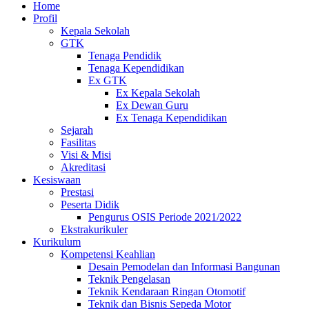
Home
Profil
Kepala Sekolah
GTK
Tenaga Pendidik
Tenaga Kependidikan
Ex GTK
Ex Kepala Sekolah
Ex Dewan Guru
Ex Tenaga Kependidikan
Sejarah
Fasilitas
Visi & Misi
Akreditasi
Kesiswaan
Prestasi
Peserta Didik
Pengurus OSIS Periode 2021/2022
Ekstrakurikuler
Kurikulum
Kompetensi Keahlian
Desain Pemodelan dan Informasi Bangunan
Teknik Pengelasan
Teknik Kendaraan Ringan Otomotif
Teknik dan Bisnis Sepeda Motor