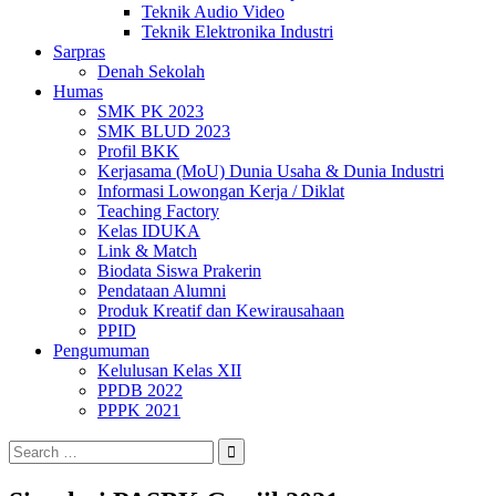
Teknik Audio Video
Teknik Elektronika Industri
Sarpras
Denah Sekolah
Humas
SMK PK 2023
SMK BLUD 2023
Profil BKK
Kerjasama (MoU) Dunia Usaha & Dunia Industri
Informasi Lowongan Kerja / Diklat
Teaching Factory
Kelas IDUKA
Link & Match
Biodata Siswa Prakerin
Pendataan Alumni
Produk Kreatif dan Kewirausahaan
PPID
Pengumuman
Kelulusan Kelas XII
PPDB 2022
PPPK 2021
Search
for: