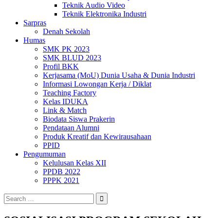
Teknik Audio Video
Teknik Elektronika Industri
Sarpras
Denah Sekolah
Humas
SMK PK 2023
SMK BLUD 2023
Profil BKK
Kerjasama (MoU) Dunia Usaha & Dunia Industri
Informasi Lowongan Kerja / Diklat
Teaching Factory
Kelas IDUKA
Link & Match
Biodata Siswa Prakerin
Pendataan Alumni
Produk Kreatif dan Kewirausahaan
PPID
Pengumuman
Kelulusan Kelas XII
PPDB 2022
PPPK 2021
Search
for: