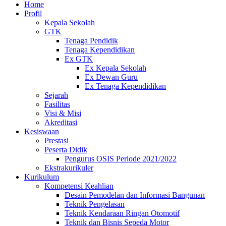
Home
Profil
Kepala Sekolah
GTK
Tenaga Pendidik
Tenaga Kependidikan
Ex GTK
Ex Kepala Sekolah
Ex Dewan Guru
Ex Tenaga Kependidikan
Sejarah
Fasilitas
Visi & Misi
Akreditasi
Kesiswaan
Prestasi
Peserta Didik
Pengurus OSIS Periode 2021/2022
Ekstrakurikuler
Kurikulum
Kompetensi Keahlian
Desain Pemodelan dan Informasi Bangunan
Teknik Pengelasan
Teknik Kendaraan Ringan Otomotif
Teknik dan Bisnis Sepeda Motor