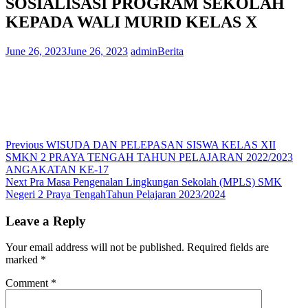
SOSIALISASI PROGRAM SEKOLAH
KEPADA WALI MURID KELAS X
June 26, 2023
June 26, 2023
admin
Berita
Post
Previous
Previous
WISUDA DAN PELEPASAN SISWA KELAS XII
post:
SMKN 2 PRAYA TENGAH TAHUN PELAJARAN 2022/2023
navigation
ANGAKATAN KE-17
Next
Next
Pra Masa Pengenalan Lingkungan Sekolah (MPLS) SMK
post:
Negeri 2 Praya TengahTahun Pelajaran 2023/2024
Leave a Reply
Your email address will not be published.
Required fields are
marked
*
Comment
*