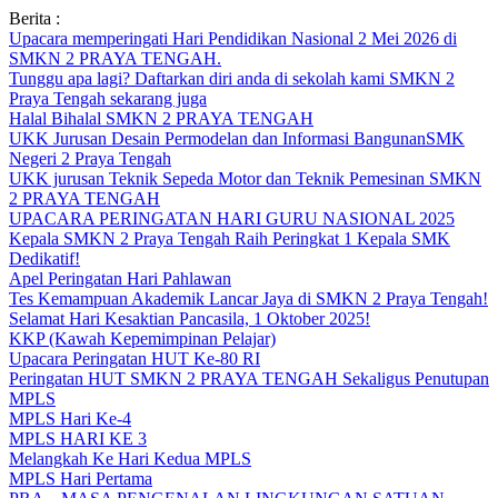
Skip
Berita :
to
Upacara memperingati Hari Pendidikan Nasional 2 Mei 2026 di
content
SMKN 2 PRAYA TENGAH.
Tunggu apa lagi? Daftarkan diri anda di sekolah kami SMKN 2
Praya Tengah sekarang juga
Halal Bihalal SMKN 2 PRAYA TENGAH
UKK Jurusan Desain Permodelan dan Informasi BangunanSMK
Negeri 2 Praya Tengah
UKK jurusan Teknik Sepeda Motor dan Teknik Pemesinan SMKN
2 PRAYA TENGAH
UPACARA PERINGATAN HARI GURU NASIONAL 2025
Kepala SMKN 2 Praya Tengah Raih Peringkat 1 Kepala SMK
Dedikatif!
Apel Peringatan Hari Pahlawan
Tes Kemampuan Akademik Lancar Jaya di SMKN 2 Praya Tengah!
Selamat Hari Kesaktian Pancasila, 1 Oktober 2025!
KKP (Kawah Kepemimpinan Pelajar)
Upacara Peringatan HUT Ke-80 RI
Peringatan HUT SMKN 2 PRAYA TENGAH Sekaligus Penutupan
MPLS
MPLS Hari Ke-4
MPLS HARI KE 3
Melangkah Ke Hari Kedua MPLS
MPLS Hari Pertama