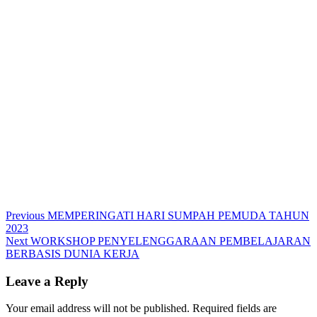
Post
Previous
Previous
MEMPERINGATI HARI SUMPAH PEMUDA TAHUN
post:
2023
navigation
Next
Next
WORKSHOP PENYELENGGARAAN PEMBELAJARAN
post:
BERBASIS DUNIA KERJA
Leave a Reply
Your email address will not be published.
Required fields are