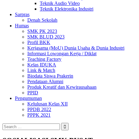
Teknik Audio Video
Teknik Elektronika Industri
Sarpras
Denah Sekolah
Humas
SMK PK 2023
SMK BLUD 2023
Profil BKK
Kerjasama (MoU) Dunia Usaha & Dunia Industri
Informasi Lowongan Kerja / Diklat
Teaching Factory
Kelas IDUKA
Link & Match
Biodata Siswa Prakerin
Pendataan Alumni
Produk Kreatif dan Kewirausahaan
PPID
Pengumuman
Kelulusan Kelas XII
PPDB 2022
PPPK 2021
Search
for: