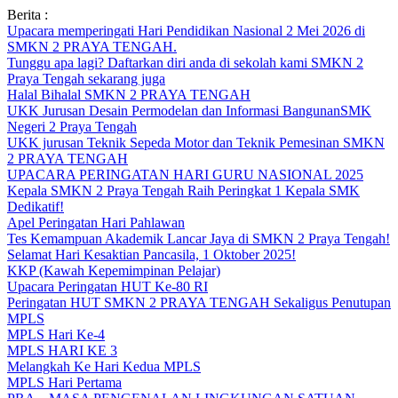
Skip
Berita :
to
Upacara memperingati Hari Pendidikan Nasional 2 Mei 2026 di
content
SMKN 2 PRAYA TENGAH.
Tunggu apa lagi? Daftarkan diri anda di sekolah kami SMKN 2
Praya Tengah sekarang juga
Halal Bihalal SMKN 2 PRAYA TENGAH
UKK Jurusan Desain Permodelan dan Informasi BangunanSMK
Negeri 2 Praya Tengah
UKK jurusan Teknik Sepeda Motor dan Teknik Pemesinan SMKN
2 PRAYA TENGAH
UPACARA PERINGATAN HARI GURU NASIONAL 2025
Kepala SMKN 2 Praya Tengah Raih Peringkat 1 Kepala SMK
Dedikatif!
Apel Peringatan Hari Pahlawan
Tes Kemampuan Akademik Lancar Jaya di SMKN 2 Praya Tengah!
Selamat Hari Kesaktian Pancasila, 1 Oktober 2025!
KKP (Kawah Kepemimpinan Pelajar)
Upacara Peringatan HUT Ke-80 RI
Peringatan HUT SMKN 2 PRAYA TENGAH Sekaligus Penutupan
MPLS
MPLS Hari Ke-4
MPLS HARI KE 3
Melangkah Ke Hari Kedua MPLS
MPLS Hari Pertama