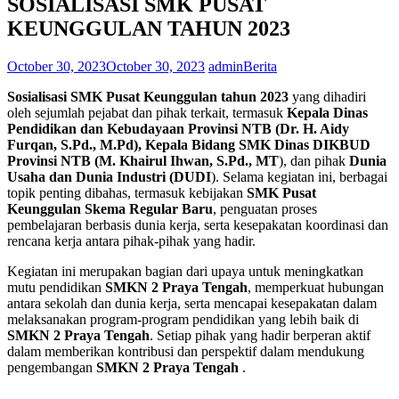
SOSIALISASI SMK PUSAT
KEUNGGULAN TAHUN 2023
October 30, 2023
October 30, 2023
admin
Berita
Sosialisasi SMK Pusat Keunggulan tahun 2023
yang dihadiri
oleh sejumlah pejabat dan pihak terkait, termasuk
Kepala Dinas
Pendidikan dan Kebudayaan Provinsi NTB (Dr. H. Aidy
Furqan, S.Pd., M.Pd), Kepala Bidang SMK Dinas DIKBUD
Provinsi NTB (M. Khairul Ihwan, S.Pd., MT
), dan pihak
Dunia
Usaha dan Dunia Industri (DUDI
). Selama kegiatan ini, berbagai
topik penting dibahas, termasuk kebijakan
SMK Pusat
Keunggulan Skema Regular Baru
, penguatan proses
pembelajaran berbasis dunia kerja, serta kesepakatan koordinasi dan
rencana kerja antara pihak-pihak yang hadir.
Kegiatan ini merupakan bagian dari upaya untuk meningkatkan
mutu pendidikan
SMKN 2 Praya Tengah
, memperkuat hubungan
antara sekolah dan dunia kerja, serta mencapai kesepakatan dalam
melaksanakan program-program pendidikan yang lebih baik di
SMKN 2 Praya Tengah
. Setiap pihak yang hadir berperan aktif
dalam memberikan kontribusi dan perspektif dalam mendukung
pengembangan
SMKN 2 Praya Tengah
.