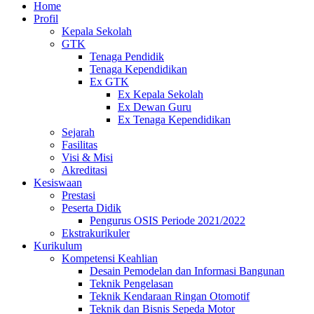
Home
Profil
Kepala Sekolah
GTK
Tenaga Pendidik
Tenaga Kependidikan
Ex GTK
Ex Kepala Sekolah
Ex Dewan Guru
Ex Tenaga Kependidikan
Sejarah
Fasilitas
Visi & Misi
Akreditasi
Kesiswaan
Prestasi
Peserta Didik
Pengurus OSIS Periode 2021/2022
Ekstrakurikuler
Kurikulum
Kompetensi Keahlian
Desain Pemodelan dan Informasi Bangunan
Teknik Pengelasan
Teknik Kendaraan Ringan Otomotif
Teknik dan Bisnis Sepeda Motor