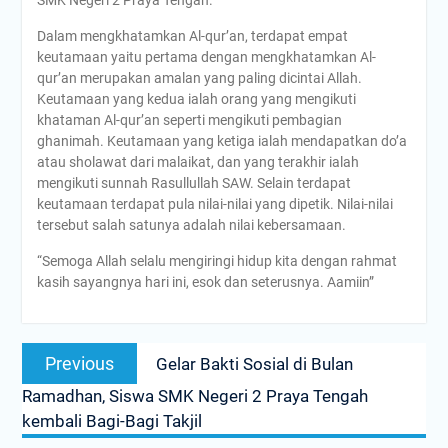
Dalam mengkhatamkan Al-qur’an, terdapat empat
keutamaan yaitu pertama dengan mengkhatamkan Al-
qur’an merupakan amalan yang paling dicintai Allah.
Keutamaan yang kedua ialah orang yang mengikuti
khataman Al-qur’an seperti mengikuti pembagian
ghanimah. Keutamaan yang ketiga ialah mendapatkan do’a
atau sholawat dari malaikat, dan yang terakhir ialah
mengikuti sunnah Rasullullah SAW. Selain terdapat
keutamaan terdapat pula nilai-nilai yang dipetik. Nilai-nilai
tersebut salah satunya adalah nilai kebersamaan.
“Semoga Allah selalu mengiringi hidup kita dengan rahmat
kasih sayangnya hari ini, esok dan seterusnya. Aamiin”
Post
Previous
Previous
Gelar Bakti Sosial di Bulan
navigation
post:
Ramadhan, Siswa SMK Negeri 2 Praya Tengah
kembali Bagi-Bagi Takjil