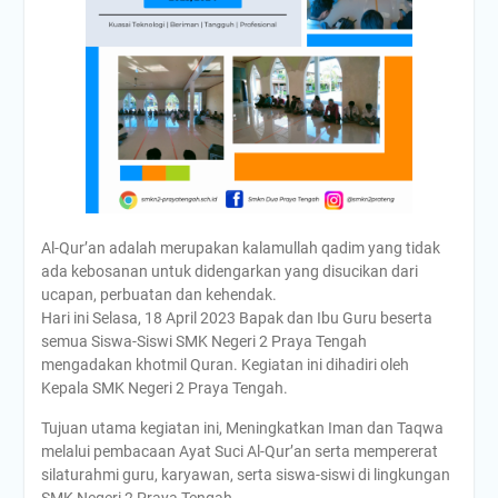
HARKITNAS KE-117
PENYERAHAN PIALA AiSO
Upacara memperingati Hari
Pendidikan Nasional 2 Mei
2026 di SMKN 2 PRAYA
TENGAH.
Al-Qur’an adalah merupakan kalamullah qadim yang tidak
ada kebosanan untuk didengarkan yang disucikan dari
ucapan, perbuatan dan kehendak.
Hari ini Selasa, 18 April 2023 Bapak dan Ibu Guru beserta
semua Siswa-Siswi SMK Negeri 2 Praya Tengah
mengadakan khotmil Quran. Kegiatan ini dihadiri oleh
Kepala SMK Negeri 2 Praya Tengah.
Tujuan utama kegiatan ini, Meningkatkan Iman dan Taqwa
melalui pembacaan Ayat Suci Al-Qur’an serta mempererat
silaturahmi guru, karyawan, serta siswa-siswi di lingkungan
SMK Negeri 2 Praya Tengah.