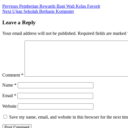
Post
Previous
Previous
Pemberian Rewards Bagi Wali Kelas Favorit
Next
post:
Next
Ujian Sekolah Berbasis Komputer
navigation
post:
Leave a Reply
Your email address will not be published.
Required fields are marked
Comment
*
Name
*
Email
*
Website
Save my name, email, and website in this browser for the next ti