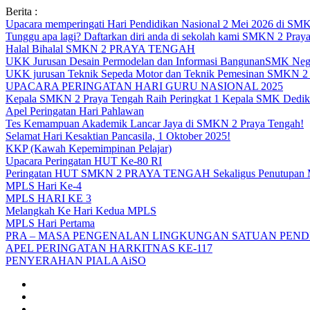
Skip
Berita :
to
Upacara memperingati Hari Pendidikan Nasional 2 Mei 2026 d
content
Tunggu apa lagi? Daftarkan diri anda di sekolah kami SMKN 2 Pray
Halal Bihalal SMKN 2 PRAYA TENGAH
UKK Jurusan Desain Permodelan dan Informasi BangunanSMK Nege
UKK jurusan Teknik Sepeda Motor dan Teknik Pemesinan SMK
UPACARA PERINGATAN HARI GURU NASIONAL 2025
Kepala SMKN 2 Praya Tengah Raih Peringkat 1 Kepala SMK Dedika
Apel Peringatan Hari Pahlawan
Tes Kemampuan Akademik Lancar Jaya di SMKN 2 Praya Tengah!
Selamat Hari Kesaktian Pancasila, 1 Oktober 2025!
KKP (Kawah Kepemimpinan Pelajar)
Upacara Peringatan HUT Ke-80 RI
Peringatan HUT SMKN 2 PRAYA TENGAH Sekaligus Penutupan
MPLS Hari Ke-4
MPLS HARI KE 3
Melangkah Ke Hari Kedua MPLS
MPLS Hari Pertama
PRA – MASA PENGENALAN LINGKUNGAN SATUAN PENDI
APEL PERINGATAN HARKITNAS KE-117
PENYERAHAN PIALA AiSO
Facebook
Youtube
Twitter