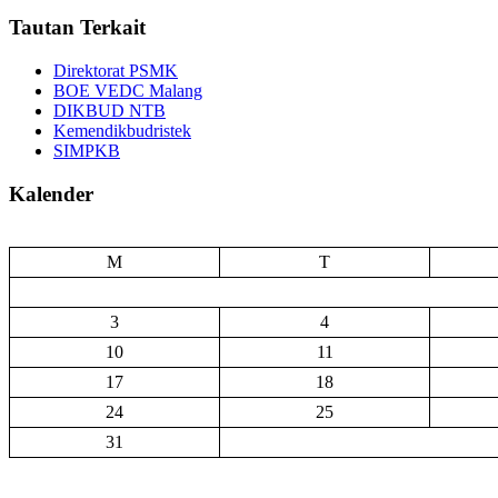
Tautan Terkait
Direktorat PSMK
BOE VEDC Malang
DIKBUD NTB
Kemendikbudristek
SIMPKB
Kalender
M
T
3
4
10
11
17
18
24
25
31