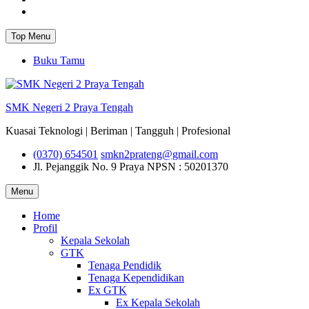
Instagram
Top Menu
Buku Tamu
SMK Negeri 2 Praya Tengah
Kuasai Teknologi | Beriman | Tangguh | Profesional
(0370) 654501
smkn2prateng@gmail.com
Jl. Pejanggik No. 9 Praya
NPSN : 50201370
Menu
Home
Profil
Kepala Sekolah
GTK
Tenaga Pendidik
Tenaga Kependidikan
Ex GTK
Ex Kepala Sekolah