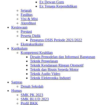
Ex Dewan Guru
Ex Tenaga Kependidikan
Sejarah
Fasilitas
Visi & Misi
Akreditasi
Kesiswaan
Prestasi
Peserta Didik
Pengurus OSIS Periode 2021/2022
Ekstrakurikuler
Kurikulum
Kompetensi Keahlian
Desain Pemodelan dan Informasi Bangunan
Teknik Pengelasan
Teknik Kendaraan Ringan Otomotif
Teknik dan Bisnis Sepeda Motor
Teknik Audio Video
Teknik Elektronika Industri
Sarpras
Denah Sekolah
Humas
SMK PK 2023
SMK BLUD 2023
Profil BKK