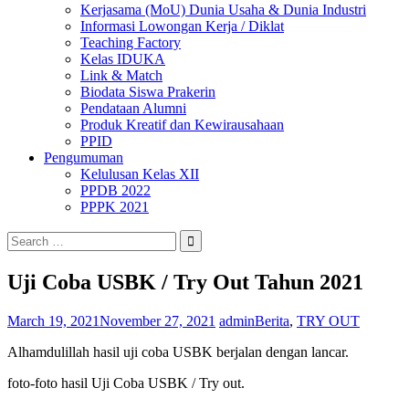
Kerjasama (MoU) Dunia Usaha & Dunia Industri
Informasi Lowongan Kerja / Diklat
Teaching Factory
Kelas IDUKA
Link & Match
Biodata Siswa Prakerin
Pendataan Alumni
Produk Kreatif dan Kewirausahaan
PPID
Pengumuman
Kelulusan Kelas XII
PPDB 2022
PPPK 2021
Search
for:
Uji Coba USBK / Try Out Tahun 2021
March 19, 2021
November 27, 2021
admin
Berita
,
TRY OUT
Alhamdulillah hasil uji coba USBK berjalan dengan lancar.
foto-foto hasil Uji Coba USBK / Try out.