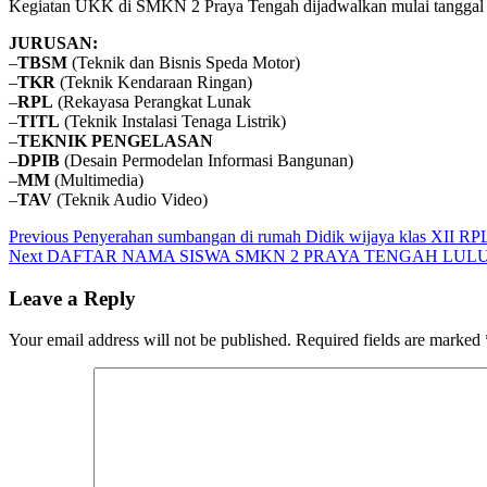
Kegiatan UKK di SMKN 2 Praya Tengah dijadwalkan mulai tangga
JURUSAN:
–
TBSM
(Teknik dan Bisnis Speda Motor)
–
TKR
(Teknik Kendaraan Ringan)
–
RPL
(Rekayasa Perangkat Lunak
–
TITL
(Teknik Instalasi Tenaga Listrik)
–
TEKNIK PENGELASAN
–
DPIB
(Desain Permodelan Informasi Bangunan)
–
MM
(Multimedia)
–
TAV
(Teknik Audio Video)
Post
Previous
Previous
Penyerahan sumbangan di rumah Didik wijaya klas XII RP
Next
post:
Next
DAFTAR NAMA SISWA SMKN 2 PRAYA TENGAH LULUS
navigation
post:
Leave a Reply
Your email address will not be published.
Required fields are marked