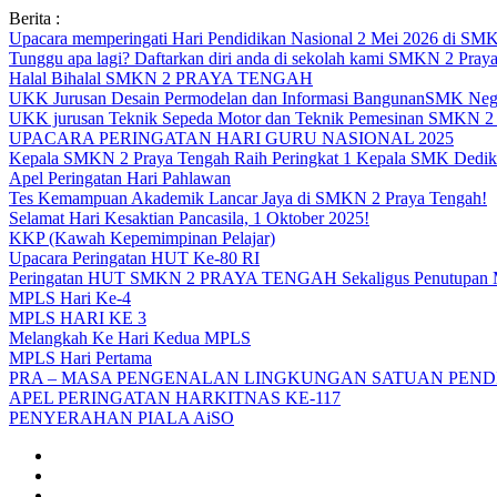
Skip
Berita :
to
Upacara memperingati Hari Pendidikan Nasional 2 Mei 2026 d
content
Tunggu apa lagi? Daftarkan diri anda di sekolah kami SMKN 2 Pray
Halal Bihalal SMKN 2 PRAYA TENGAH
UKK Jurusan Desain Permodelan dan Informasi BangunanSMK Nege
UKK jurusan Teknik Sepeda Motor dan Teknik Pemesinan SMK
UPACARA PERINGATAN HARI GURU NASIONAL 2025
Kepala SMKN 2 Praya Tengah Raih Peringkat 1 Kepala SMK Dedika
Apel Peringatan Hari Pahlawan
Tes Kemampuan Akademik Lancar Jaya di SMKN 2 Praya Tengah!
Selamat Hari Kesaktian Pancasila, 1 Oktober 2025!
KKP (Kawah Kepemimpinan Pelajar)
Upacara Peringatan HUT Ke-80 RI
Peringatan HUT SMKN 2 PRAYA TENGAH Sekaligus Penutupan
MPLS Hari Ke-4
MPLS HARI KE 3
Melangkah Ke Hari Kedua MPLS
MPLS Hari Pertama
PRA – MASA PENGENALAN LINGKUNGAN SATUAN PENDI
APEL PERINGATAN HARKITNAS KE-117
PENYERAHAN PIALA AiSO
Facebook
Youtube
Twitter