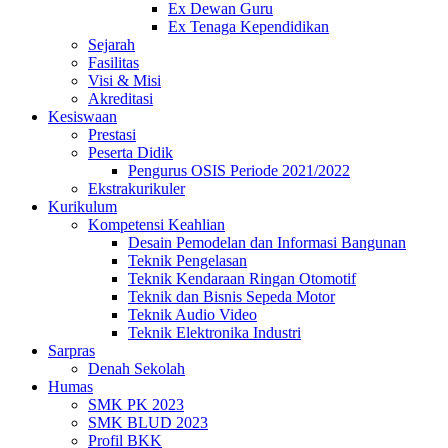
Ex Dewan Guru
Ex Tenaga Kependidikan
Sejarah
Fasilitas
Visi & Misi
Akreditasi
Kesiswaan
Prestasi
Peserta Didik
Pengurus OSIS Periode 2021/2022
Ekstrakurikuler
Kurikulum
Kompetensi Keahlian
Desain Pemodelan dan Informasi Bangunan
Teknik Pengelasan
Teknik Kendaraan Ringan Otomotif
Teknik dan Bisnis Sepeda Motor
Teknik Audio Video
Teknik Elektronika Industri
Sarpras
Denah Sekolah
Humas
SMK PK 2023
SMK BLUD 2023
Profil BKK