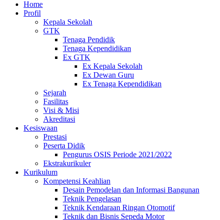
Home
Profil
Kepala Sekolah
GTK
Tenaga Pendidik
Tenaga Kependidikan
Ex GTK
Ex Kepala Sekolah
Ex Dewan Guru
Ex Tenaga Kependidikan
Sejarah
Fasilitas
Visi & Misi
Akreditasi
Kesiswaan
Prestasi
Peserta Didik
Pengurus OSIS Periode 2021/2022
Ekstrakurikuler
Kurikulum
Kompetensi Keahlian
Desain Pemodelan dan Informasi Bangunan
Teknik Pengelasan
Teknik Kendaraan Ringan Otomotif
Teknik dan Bisnis Sepeda Motor