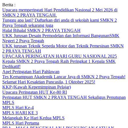
Skip
Berita :
to
Upacara memperingati Hari Pendidikan Nasional 2 Mei 2026 di
content
SMKN 2 PRAYA TENGAH.
Tunggu apa lagi? Daftarkan diri anda di sekolah kami SMKN 2
Praya Tengah sekarang juga
Halal Bihalal SMKN 2 PRAYA TENGAH
UKK Jurusan Desain Permodelan dan Informasi BangunanSMK
Negeri 2 Praya Tengah
UKK jurusan Teknik Sepeda Motor dan Teknik Pemesinan SMKN
2 PRAYA TENGAH
UPACARA PERINGATAN HARI GURU NASIONAL 2025
Kepala SMKN 2 Praya Tengah Raih Peringkat 1 Kepala SMK
Dedikatif!
Apel Peringatan Hari Pahlawan
Tes Kemampuan Akademik Lancar Jaya di SMKN 2 Praya Tengah!
Selamat Hari Kesaktian Pancasila, 1 Oktober 2025!
KKP (Kawah Kepemimpinan Pelajar)
Upacara Peringatan HUT Ke-80 RI
Peringatan HUT SMKN 2 PRAYA TENGAH Sekaligus Penutupan
MPLS
MPLS Hari Ke-4
MPLS HARI KE 3
Melangkah Ke Hari Kedua MPLS
MPLS Hari Pertama