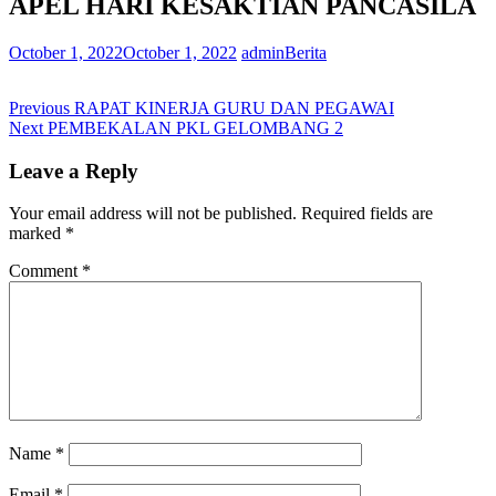
APEL HARI KESAKTIAN PANCASILA
October 1, 2022
October 1, 2022
admin
Berita
Post
Previous
Previous
RAPAT KINERJA GURU DAN PEGAWAI
Next
post:
Next
PEMBEKALAN PKL GELOMBANG 2
navigation
post:
Leave a Reply
Your email address will not be published.
Required fields are
marked
*
Comment
*
Name
*
Email
*