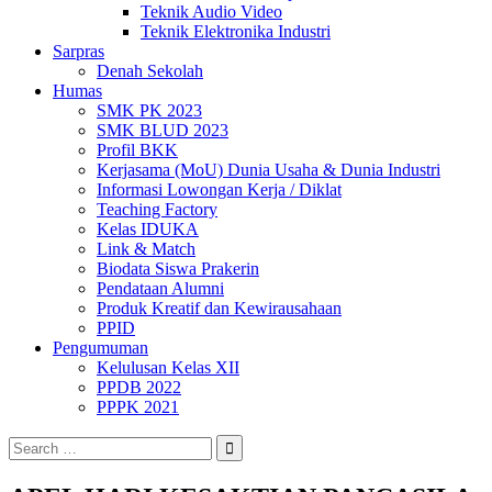
Teknik Audio Video
Teknik Elektronika Industri
Sarpras
Denah Sekolah
Humas
SMK PK 2023
SMK BLUD 2023
Profil BKK
Kerjasama (MoU) Dunia Usaha & Dunia Industri
Informasi Lowongan Kerja / Diklat
Teaching Factory
Kelas IDUKA
Link & Match
Biodata Siswa Prakerin
Pendataan Alumni
Produk Kreatif dan Kewirausahaan
PPID
Pengumuman
Kelulusan Kelas XII
PPDB 2022
PPPK 2021
Search
for: